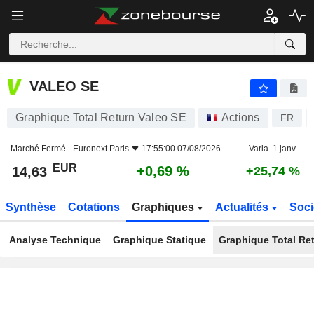
VALEO SE
14,63
€
+0,69 %
VALEO SE
Graphique Total Return Valeo SE
Actions
FR
Marché Fermé -
Euronext Paris
17:55:00 07/08/2026
Varia. 1 janv.
EUR
+0,69 %
14,63
+25,74 %
Synthèse
Cotations
Graphiques
Actualités
Soci
Analyse Technique
Graphique Statique
Graphique Total Re