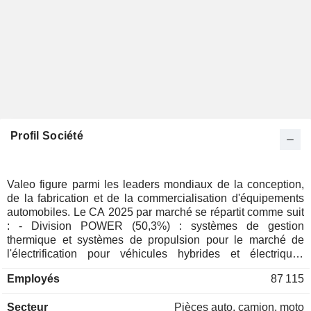
Profil Société
Valeo figure parmi les leaders mondiaux de la conception,
de la fabrication et de la commercialisation d'équipements
automobiles. Le CA 2025 par marché se répartit comme suit
: - Division POWER (50,3%) : systèmes de gestion
thermique et systèmes de propulsion pour le marché de
l'électrification pour véhicules hybrides et électriques
(systèmes de transmission automatisés et hybrides, gestion
Employés
87 115
thermique de la batterie, gestion thermique de l'habitacle,
etc.) ; - Division LIGHT (25,9%) : technologies permettant
Secteur
Pièces auto, camion, moto
d'améliorer la visibilité des véhicules, pour les conducteurs