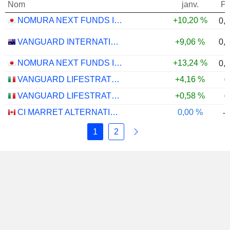
Nom
janv.
Po
NOMURA NEXT FUNDS INTERNATIONAL EQUITY MSCI-KOKUSAI (YEN-HEDGED) ETF - JPY
+10,20 %
0,
0,
VANGUARD INTERNATIONAL EQUITY INDEX FUNDS - VANGUARD FTSE ALL-WORLD EX-US ETF
+9,06 %
NOMURA NEXT FUNDS INTERNATIONAL EQUITY MSCI-KOKUSAI (UNHEDGED) ETF - JPY
+13,24 %
0,
VANGUARD LIFESTRATEGY 40% EQUITY UCITS ETF - DISTRIBUTING - EUR
+4,16 %
0
VANGUARD LIFESTRATEGY 20% EQUITY UCITS ETF - DISTRIBUTING - EUR
+0,58 %
0
CI MARRET ALTERNATIVE ABSOLUTE RETURN BOND ETF - CAD
0,00 %
-
1
2