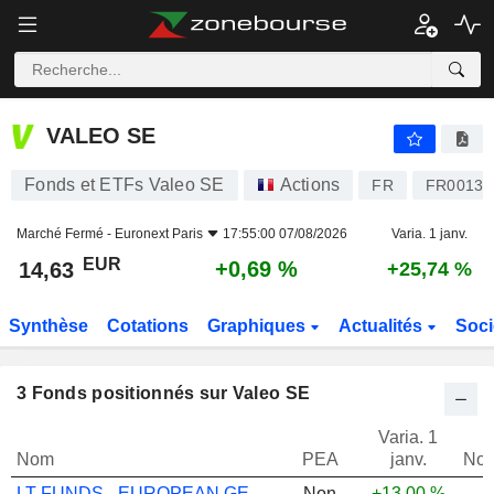
VALEO SE
14,63
€
+0,69 %
VALEO SE
Fonds et ETFs Valeo SE
Actions
FR
FR00131
Marché Fermé -
Euronext Paris
17:55:00 07/08/2026
Varia. 1 janv.
EUR
+0,69 %
14,63
+25,74 %
Synthèse
Cotations
Graphiques
Actualités
Soci
3
Fonds positionnés sur Valeo SE
Varia. 1
Nom
PEA
janv.
Not
LT FUNDS - EUROPEAN GENERAL A EUR
Non
+13,00 %