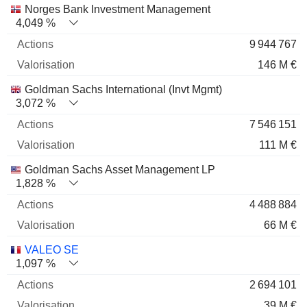
Norges Bank Investment Management
4,049 %
9 944 767
146 M €
Goldman Sachs International (Invt Mgmt)
3,072 %
7 546 151
111 M €
Goldman Sachs Asset Management LP
1,828 %
4 488 884
66 M €
VALEO SE
1,097 %
2 694 101
39 M €