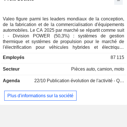
Valeo figure parmi les leaders mondiaux de la conception,
de la fabrication et de la commercialisation d'équipements
automobiles. Le CA 2025 par marché se répartit comme suit
: - Division POWER (50,3%) : systèmes de gestion
thermique et systèmes de propulsion pour le marché de
l'électrification pour véhicules hybrides et électriques
(systèmes de transmission automatisés et hybrides, gestion
Employés
87 115
thermique de la batterie, gestion thermique de l'habitacle,
etc.) ; - Division LIGHT (25,9%) : technologies permettant
Secteur
Pièces auto, camion, moto
d'améliorer la visibilité des véhicules, pour les conducteurs
et les autres usagers de la route (systèmes innovants et
Agenda
22/10
Publication évolution de l'activité - Q3 2026
intelligents d'éclairage extérieur et intérieur, systèmes
d'essuyage des vitrages, du pare-brise et de la lunette
arrière et systèmes de nettoyage des capteurs) ; - Division
Plus d'informations sur la société
BRAIN (23,7%) : solutions d'assistance à la conduite et
d'expérience intérieure qui s'inscrivent dans la
transformation vers le véhicule défini par le logiciel
(capteurs, systèmes software et hardware dont unités de
calcul haute performance, systèmes intérieurs de
surveillance du conducteur et d'amélioration de la vie à