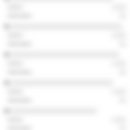
░ ░░░
░░
░░░░░░░░░░░░░░░░░░░░░░░░░░░░░░░░░░░
░ ░░░
░░
░░░░░░░░░░░░░░░░░░░░░░░░░░░░░░░░░░
░ ░░░
░░
░░░░░░░░░░░░░░░░░░░░░░░░░░░░░░░░
░ ░░░
░░
░░░░░░░░░░░░░░░░░░░░░░░░░░░
░ ░░░
░░