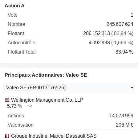
Flottant
Action A
Vote
Nombre
Flottant
Autocontrôle
Total
1
245 607 624
206 152 313
( 83,94 %)
4 092 938
( 1,666 %)
83,94 %
Principaux Actionnaires: Valeo SE
Nom
Actions
%
Valorisation
Wellington Management Co. LLP
5,73 %
14 073 999
206 M €
Groupe Industriel Marcel Dassault SAS