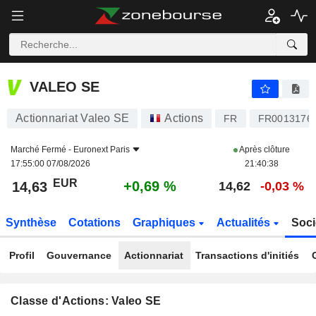
VALEO SE
14,63
€
+0,69 %
VALEO SE
Actionnariat Valeo SE
Actions
FR
FR0013176
Marché Fermé -
Euronext Paris
Après clôture
17:55:00 07/08/2026
21:40:38
EUR
+0,69 %
14,63
14,62
-0,03 %
Synthèse
Cotations
Graphiques
Actualités
Soci
Profil
Gouvernance
Actionnariat
Transactions d'initiés
Classe d'Actions: Valeo SE