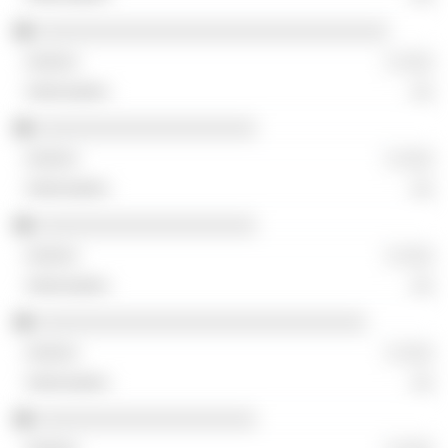
░░░░░░░░░░░░░░░░░░░░░░░░░░░░░░░░
░ ░░░
░░
░░░░░░░░░░░░░░░░░░░░
░ ░░░
░░
░░░░░░░░░░░░░░░░░░░░
░ ░░░
░░
░░░░░░░░░░░░░░░░░░░░░░░░░░░░░░
░ ░░░
░░
░░░░░░░░░░░░░░░░░░░░