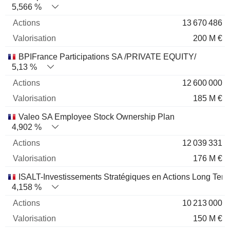
5,566 %
13 670 486
200 M €
BPIFrance Participations SA /PRIVATE EQUITY/
5,13 %
12 600 000
185 M €
Valeo SA Employee Stock Ownership Plan
4,902 %
12 039 331
176 M €
ISALT-Investissements Stratégiques en Actions Long Te
4,158 %
10 213 000
150 M €