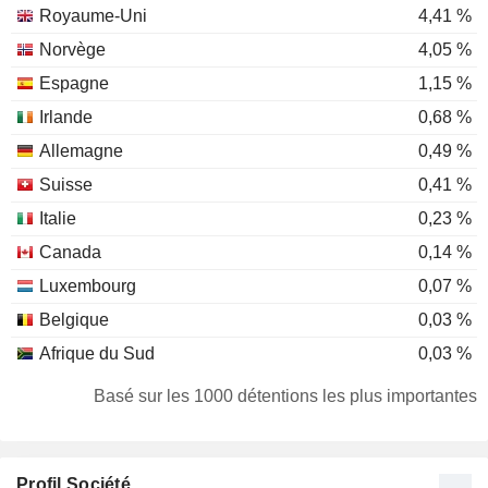
Royaume-Uni
4,41 %
Norvège
4,05 %
Espagne
1,15 %
Irlande
0,68 %
Allemagne
0,49 %
Suisse
0,41 %
Italie
0,23 %
Canada
0,14 %
Luxembourg
0,07 %
Belgique
0,03 %
Afrique du Sud
0,03 %
Pays-Bas
0,01 %
Basé sur les 1000 détentions les plus importantes
Liechtenstein
0,01 %
Profil Société