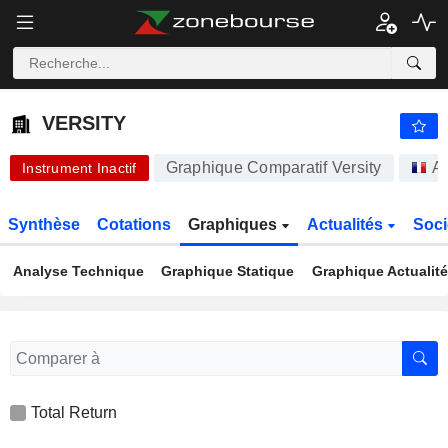
-.-
VERSITY
0,9900
€
-
%
VERSITY
Graphique Comparatif Versity
Ac
Instrument Inactif
Synthèse
Cotations
Graphiques
Actualités
Soci
Analyse Technique
Graphique Statique
Graphique Actualit
Total Return