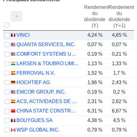
Rendement
Rendement
du
du
dividende
dividende
(Y)
(Y+1)
VINCI
4,24 %
4,65 %
QUANTA SERVICES, INC.
0,07 %
0,07 %
COMFORT SYSTEMS USA, INC.
0,19 %
0,21 %
LARSEN & TOUBRO LIMITED
1,13 %
1,33 %
FERROVIAL N.V.
1,52 %
1,7 %
HOCHTIEF AG
1,96 %
2,43 %
EMCOR GROUP, INC.
0,19 %
0,2 %
ACS, ACTIVIDADES DE CONSTRUCCIÓN Y SERVICIOS, S.A.
2,31 %
2,62 %
CHINA STATE CONSTRUCTION ENGINEERING CORPORATION LIMITED
6,31 %
6,67 %
BOUYGUES SA
4,38 %
4,5 %
WSP GLOBAL INC.
0,79 %
0,79 %