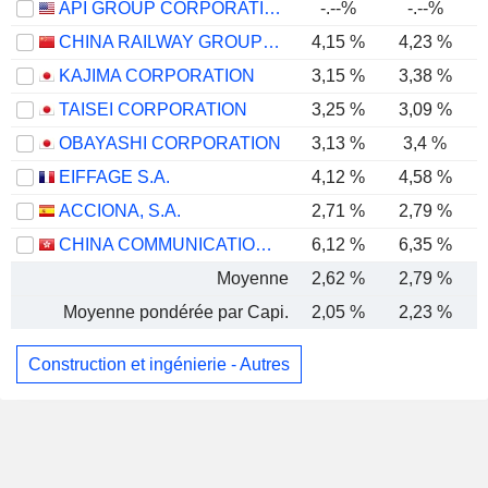
API GROUP CORPORATION
-.--%
-.--%
CHINA RAILWAY GROUP LIMITED
4,15 %
4,23 %
KAJIMA CORPORATION
3,15 %
3,38 %
TAISEI CORPORATION
3,25 %
3,09 %
OBAYASHI CORPORATION
3,13 %
3,4 %
EIFFAGE S.A.
4,12 %
4,58 %
ACCIONA, S.A.
2,71 %
2,79 %
CHINA COMMUNICATIONS CONSTRUCTION COMPANY LIMITED
6,12 %
6,35 %
Moyenne
2,62 %
2,79 %
Moyenne pondérée par Capi.
2,05 %
2,23 %
Construction et ingénierie - Autres