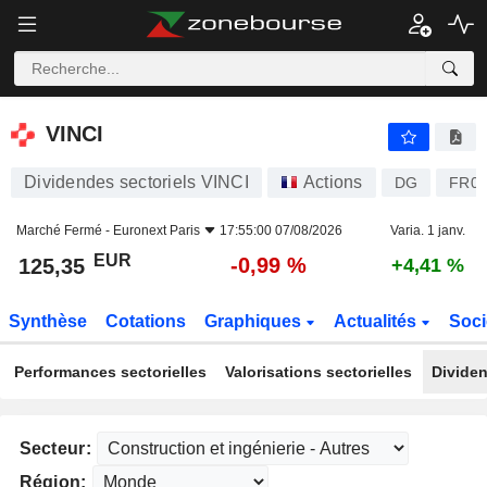
VINCI
125,35
€
-0,99 %
VINCI
Dividendes sectoriels VINCI
Actions
DG
FR00
Marché Fermé -
Euronext Paris
17:55:00 07/08/2026
Varia. 1 janv.
EUR
-0,99 %
125,35
+4,41 %
Synthèse
Cotations
Graphiques
Actualités
Soci
Performances sectorielles
Valorisations sectorielles
Dividen
Secteur:
Région: