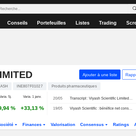
Conseils
Portefeuilles
Listes
Trading
Scr
LIMITED
Ajouter à une liste
Rapp
YASH
INE807F01027
Produits pharmaceutiques
Varia. 5j.
Varia. 1 janv.
20/05
Transcript : Viyash Scientific Limited, Q4 2026 Earnings Call, May 20, 2026
9,94 %
+33,13 %
19/05
Viyash Scientific : bénéfice net consolidé de 521,1 millions de roupies au quatrième trimestre
Société
Finances
Valorisation
Consensus
Ratings