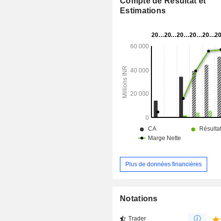
Compte de Résultat et
bioanalytiques destinés à sou
Estimations
entreprises des secteurs des API, d
pharmaceutiques, des soins personn
nutraceutiques. Elle propose des
analytiques, notamment la vali
méthodes, l’étude de la stabil
microbiologie pour les API et les pro
sous diverses formes galéniques, co
aux monographies de la pharmac
méthodes développées par les cli
développement de méthodes en inter
Plus de données financières
Notations
Trader