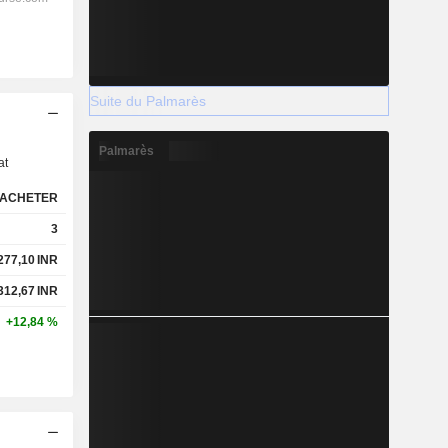
Suite du Palmarès
s
Palmarès
at
ACHETER
3
277,10
INR
312,67
INR
+12,84 %