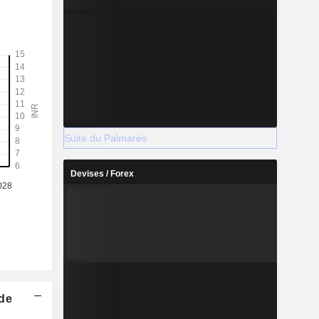
Suite du Palmarès
Devises / Forex
 de