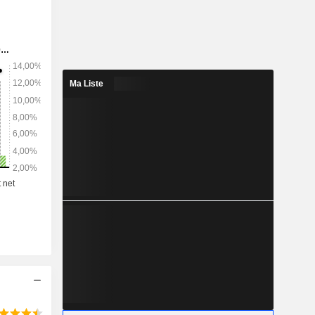
tenir les
es produits
els et des
 solutions
dation de
ité et la
Ma Liste
duits finis
nformément
opée, aux
ents ou au
ne.