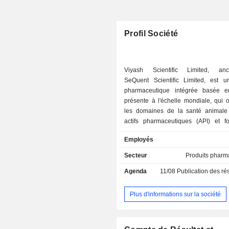
Profil Société
Viyash Scientific Limited, anc
SeQuent Scientific Limited, est u
pharmaceutique intégrée basée e
présente à l'échelle mondiale, qui 
les domaines de la santé animale 
actifs pharmaceutiques (API) et fo
galéniques finies) et des services d'
Employés
société dispose de huit sites de p
situés en Inde, en Turquie, au 
Secteur
Produits pharm
Espagne et en Allemagne. Elle se co
Agenda
11/08
Publication des résultats
diverses thérapies, telles
anthelminthiques ciblés (parasitici
ecto), les antiprotozoaires, les nutr
Plus d'informations sur la société
les anti-inflammatoires non stéroïdi
les anti-infectieux et la dermatologi
spécialisée dans les services anal