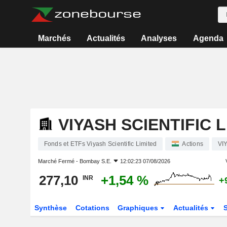
Marchés
Actualités
Analyses
Agenda
VIYASH SCIENTIFIC 
Fonds et ETFs Viyash Scientific Limited
Actions
VI
Marché Fermé -
Bombay S.E.
12:02:23 07/08/2026
277,10
+1,54 %
INR
+
Synthèse
Cotations
Graphiques
Actualités