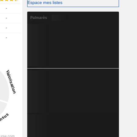
Espace mes listes
-
Palmarès
-
-
-