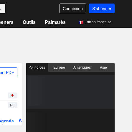
Connexion
S'abonner
eeners
Outils
Palmarès
Édition française
Indices
Europe
Amériques
Asie
ort PDF
RE
Agenda
Secteur
Dérivés
Fonds et ETFs