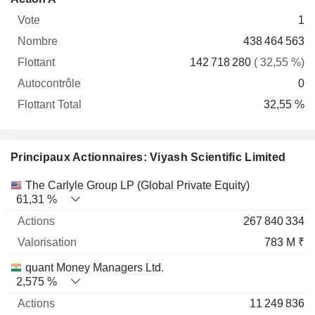
Vote
Nombre
Flottant
Autocontrôle
Total
1
438 464 563
142 718 280
( 32,55 %)
0
32,55 %
Principaux Actionnaires: Viyash Scientific Limited
Nom
Actions
%
Valorisation
The Carlyle Group LP (Global Private Equity)
61,31 %
267 840 334
783 M ₹
quant Money Managers Ltd.
2,575 %
11 249 836