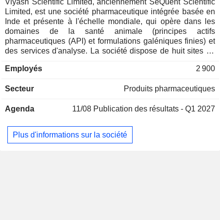
Viyash Scientific Limited, anciennement SeQuent Scientific
Limited, est une société pharmaceutique intégrée basée en
Inde et présente à l'échelle mondiale, qui opère dans les
domaines de la santé animale (principes actifs
pharmaceutiques (API) et formulations galéniques finies) et
des services d'analyse. La société dispose de huit sites de
production, situés en Inde, en Turquie, au Brésil, en
Employés
2 900
Espagne et en Allemagne. Elle se concentre sur diverses
thérapies, telles que les anthelminthiques ciblés
Secteur
Produits pharmaceutiques
(parasiticides endo et ecto), les antiprotozoaires, les
nutraceutiques, les anti-inflammatoires non stéroïdiens
Agenda
11/08
Publication des résultats - Q1 2027
(AINS), les anti-infectieux et la dermatologie. Elle est
spécialisée dans les services analytiques et bioanalytiques
destinés à soutenir les entreprises des secteurs des API,
Plus d'informations sur la société
des produits pharmaceutiques, des soins personnels et des
nutraceutiques. Elle propose des solutions analytiques,
notamment la validation de méthodes, l’étude de la stabilité
et la microbiologie pour les API et les produits finis sous
diverses formes galéniques, conformément aux
monographies de la pharmacopée, aux méthodes
développées par les clients ou au développement de
méthodes en interne.