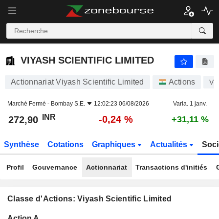
VIYASH SCIENTIFIC LIMITED
272,90
₹
-0,24 %
VIYASH SCIENTIFIC LIMITED
Actionnariat Viyash Scientific Limited
Actions
VI
Marché Fermé -
Bombay S.E.
12:02:23 06/08/2026
Varia. 1 janv.
INR
-0,24 %
272,90
+31,11 %
Synthèse
Cotations
Graphiques
Actualités
Soci
Profil
Gouvernance
Actionnariat
Transactions d'initiés
Classe d'Actions: Viyash Scientific Limited
Flottant
Action A