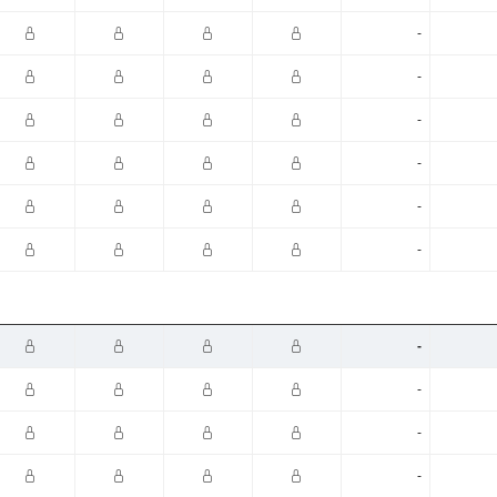
-
-
-
-
-
-
-
-
-
-