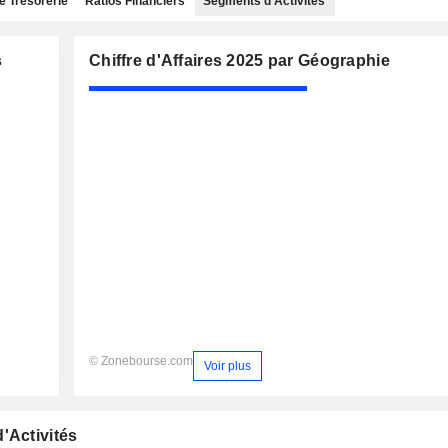
e Trésorerie
Ratios Financiers
Segments d'Activités
s
Chiffre d'Affaires 2025 par Géographie
© Zonebourse.com
Voir plus
'Activités