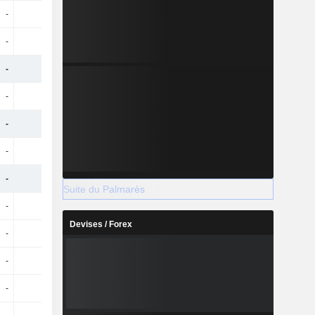
-
-
-
-
-
-
-
-
-
-
-
229 M
-
-
-
20,34 M
-
-
-
43,15 M
-
-
-
5,61 M
-
-
-
33 k
Suite du Palmarès
-
-
-
-
Devises / Forex
-
-
-
-
-
-
-
-
-
-
-
-