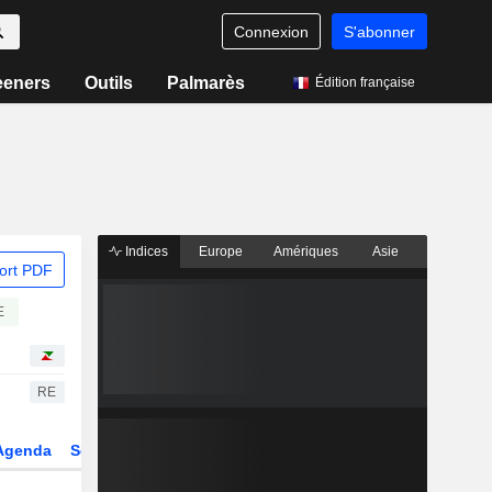
Connexion
S'abonner
eeners
Outils
Palmarès
Édition française
Indices
Europe
Amériques
Asie
ort PDF
E
RE
Agenda
Secteur
Dérivés