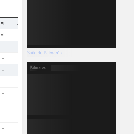
 M
299 M
359 M
316 M
 M
195 M
218 M
187 M
-
-
-
-
Suite du Palmarès
-
-
-
-
Palmarès
-
-
-
-
-
-
-
-
-
-
-
-
-
-
-
-
-
-
-
-
-
-
-
-