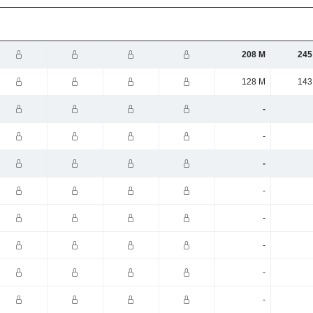
208 M
245
128 M
143
-
-
-
-
-
-
-
-