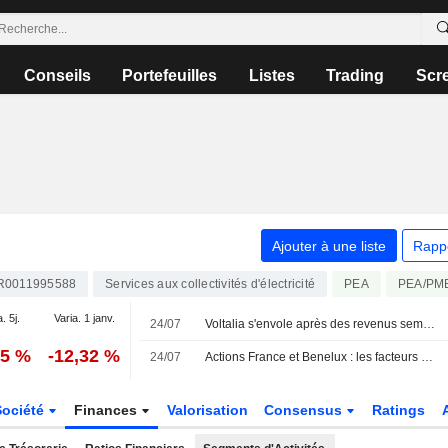
Conseils
Portefeuilles
Listes
Trading
Scr
Ajouter à une liste
Rapp
R0011995588
Services aux collectivités d'électricité
PEA
PEA/PM
. 5j.
Varia. 1 janv.
24/07
Voltalia s'envole après des revenus semestriels portés par ses ventes d'énergie
15 %
-12,32 %
24/07
Actions France et Benelux : les facteurs à suivre
Société
Finances
Valorisation
Consensus
Ratings