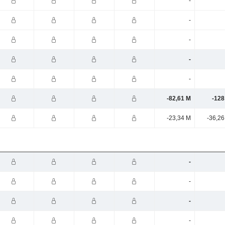
-
-
-
-
-
-82,61 M
-128
-23,34 M
-36,26
-
-
-
-