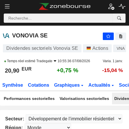
VONOVIA SE
20,90
€
+0,75 %
VONOVIA SE
Dividendes sectoriels Vonovia SE
Actions
VNA
Temps réel estimé
Tradegate
10:55:36 07/08/2026
Varia. 1 janv.
EUR
+0,75 %
20,90
-15,04 %
Synthèse
Cotations
Graphiques
Actualités
Soci
Performances sectorielles
Valorisations sectorielles
Dividen
Secteur:
Région: