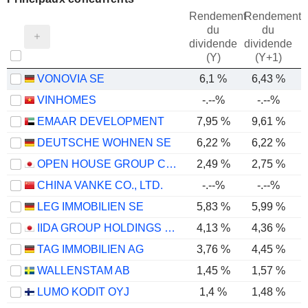
Rendement
Rendement
du
du
dividende
dividende
(Y)
(Y+1)
VONOVIA SE
6,1 %
6,43 %
VINHOMES
-.--%
-.--%
EMAAR DEVELOPMENT
7,95 %
9,61 %
DEUTSCHE WOHNEN SE
6,22 %
6,22 %
OPEN HOUSE GROUP CO., LTD.
2,49 %
2,75 %
CHINA VANKE CO., LTD.
-.--%
-.--%
LEG IMMOBILIEN SE
5,83 %
5,99 %
IIDA GROUP HOLDINGS CO., LTD.
4,13 %
4,36 %
TAG IMMOBILIEN AG
3,76 %
4,45 %
WALLENSTAM AB
1,45 %
1,57 %
LUMO KODIT OYJ
1,4 %
1,48 %