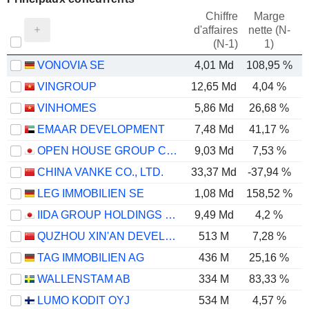
Chiffre
Marge
d'affaires
nette (N-
E
(N-1)
1)
VONOVIA SE
4,01 Md
108,95 %
VINGROUP
12,65 Md
4,04 %
VINHOMES
5,86 Md
26,68 %
EMAAR DEVELOPMENT
7,48 Md
41,17 %
OPEN HOUSE GROUP CO., LTD.
9,03 Md
7,53 %
CHINA VANKE CO., LTD.
33,37 Md
-37,94 %
-
LEG IMMOBILIEN SE
1,08 Md
158,52 %
IIDA GROUP HOLDINGS CO., LTD.
9,49 Md
4,2 %
QUZHOU XIN'AN DEVELOPMENT CO., LTD.
513 M
7,28 %
TAG IMMOBILIEN AG
436 M
25,16 %
1
WALLENSTAM AB
334 M
83,33 %
LUMO KODIT OYJ
534 M
4,57 %