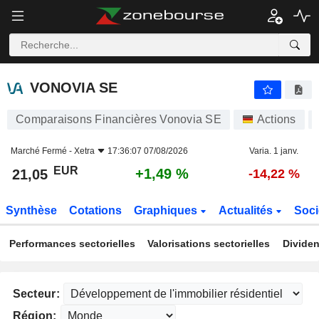
VONOVIA SE
21,05
€
+1,49 %
VONOVIA SE
Comparaisons Financières Vonovia SE
Actions
Marché Fermé -
Xetra
17:36:07 07/08/2026
Varia. 1 janv.
EUR
+1,49 %
21,05
-14,22 %
Synthèse
Cotations
Graphiques
Actualités
Soci
Performances sectorielles
Valorisations sectorielles
Dividen
Secteur:
Région: