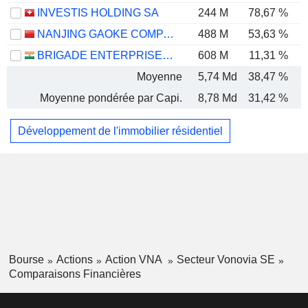
INVESTIS HOLDING SA
244 M
78,67 %
NANJING GAOKE COMPANY LIMITED
488 M
53,63 %
BRIGADE ENTERPRISES LIMITED
608 M
11,31 %
Moyenne
5,74 Md
38,47 %
Moyenne pondérée par Capi.
8,78 Md
31,42 %
Développement de l'immobilier résidentiel
Bourse
Actions
Action VNA
Secteur Vonovia SE
Comparaisons Financières