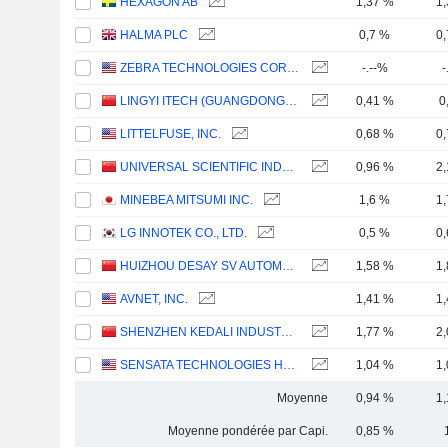
HEXAGON AB
1,37 %
1
HALMA PLC
0,7 %
0
ZEBRA TECHNOLOGIES CORPORATION
-.--%
-
LINGYI ITECH (GUANGDONG) COMPANY
0,41 %
0
LITTELFUSE, INC.
0,68 %
0
UNIVERSAL SCIENTIFIC INDUSTRIAL (SHANGHAI) CO., LTD.
0,96 %
2
MINEBEA MITSUMI INC.
1,6 %
1
LG INNOTEK CO., LTD.
0,5 %
0
HUIZHOU DESAY SV AUTOMOTIVE CO., LTD.
1,58 %
1
AVNET, INC.
1,41 %
1
SHENZHEN KEDALI INDUSTRY CO., LTD.
1,77 %
2
SENSATA TECHNOLOGIES HOLDING PLC
1,04 %
1
Moyenne
0,94 %
1
Moyenne pondérée par Capi.
0,85 %