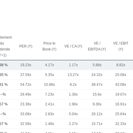
dement
du
Price to
VE /
VE / EBIT
PER (Y)
VE / CA (Y)
idende
Book (Y)
EBITDA (Y)
(Y)
Y+1)
,98 %
19.23x
4.17x
1.17x
5.88x
8.82x
,85 %
37.59x
5.35x
13.27x
24.32x
25.08x
,81 %
54.72x
15.88x
8.2x
38.47x
43.08x
.--%
29.49x
7.23x
1.36x
15.6x
19.07x
,57 %
23.38x
2.41x
1.96x
9.36x
16.91x
.--%
33.08x
2.83x
5.04x
20.12x
25.64x
,57 %
32.58x
1.48x
2.27x
15.71x
32.33x