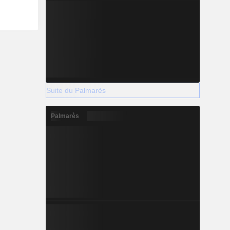
Suite du Palmarès
Palmarès