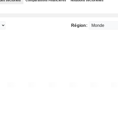
des sectoriels
Comparaisons Financières
Notations sectorielles
Région: