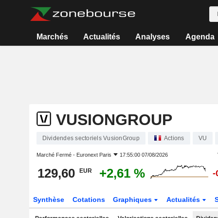
Marchés
Actualités
Analyses
Agenda
VUSIONGROUP
Dividendes sectoriels VusionGroup
Actions
VU
Marché Fermé -
Euronext Paris
17:55:00 07/08/2026
129,60
+2,61 %
EUR
-
Synthèse
Cotations
Graphiques
Actualités