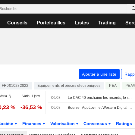
Conseils
Portefeuilles
Listes
Trading
Scr
Ajouter à une liste
Rapp
FR0010282822
Equipements et pièces électroniques
PEA
PEA/
Varia. 5j.
Varia. 1 janv.
06/08
Le CAC 40 enchaîne les records, le reste de l'Europe dans le vert
0,23 %
-36,53 %
06/08
Bourse : AppLovin et Western Digital dans le dur, rumeurs sur Vusion
Société
Finances
Valorisation
Consensus
Ratings