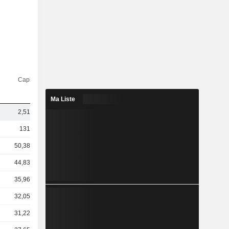
Capi.($)
Ma Liste
2,51 Md
131 Md
50,38 Md
44,83 Md
35,96 Md
32,05 Md
31,22 Md