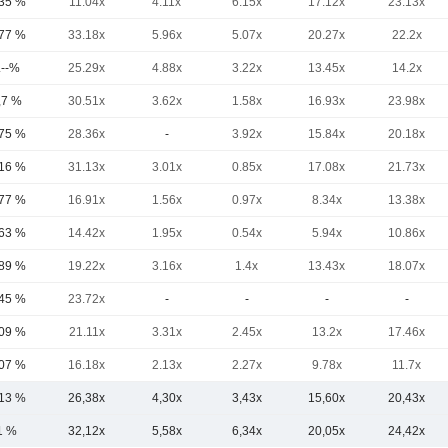
,35 %
11.04x
4.11x
6.15x
17.12x
23.13x
,77 %
33.18x
5.96x
5.07x
20.27x
22.2x
.--%
25.29x
4.88x
3.22x
13.45x
14.2x
,7 %
30.51x
3.62x
1.58x
16.93x
23.98x
,75 %
28.36x
-
3.92x
15.84x
20.18x
,16 %
31.13x
3.01x
0.85x
17.08x
21.73x
,77 %
16.91x
1.56x
0.97x
8.34x
13.38x
,63 %
14.42x
1.95x
0.54x
5.94x
10.86x
,89 %
19.22x
3.16x
1.4x
13.43x
18.07x
,45 %
23.72x
-
-
-
-
,09 %
21.11x
3.31x
2.45x
13.2x
17.46x
,07 %
16.18x
2.13x
2.27x
9.78x
11.7x
,13 %
26,38x
4,30x
3,43x
15,60x
20,43x
1 %
32,12x
5,58x
6,34x
20,05x
24,42x