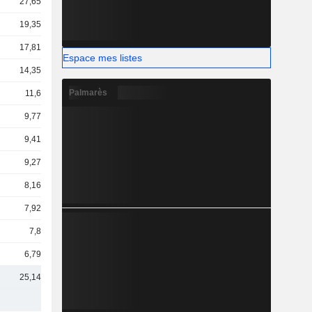
27,65 Md
19,35 Md
17,81 Md
Espace mes listes
14,35 Md
Palmarès
11,6 Md
9,77 Md
9,41 Md
9,27 Md
8,16 Md
7,92 Md
7,8 Md
6,79 Md
25,14 Md