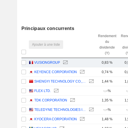
Principaux concurrents
Rendement
Ren
du
Ajouter à une liste
dividende
div
(Y)
(
VUSIONGROUP
0,83 %
0
KEYENCE CORPORATION
0,74 %
0
SHENGYI TECHNOLOGY CO.,LTD.
1,44 %
1
FLEX LTD.
-.--%
-
TDK CORPORATION
1,35 %
1
TELEDYNE TECHNOLOGIES INCORPORATED
-.--%
-
KYOCERA CORPORATION
1,48 %
1