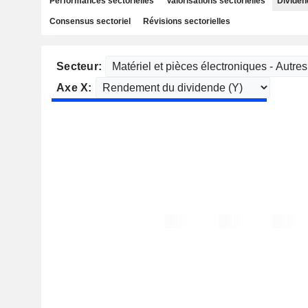
Performances sectorielles
Valorisations sectorielles
Dividen
Consensus sectoriel
Révisions sectorielles
Secteur:
Axe X: