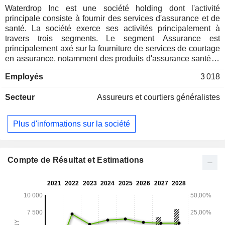
Waterdrop Inc est une société holding dont l'activité
principale consiste à fournir des services d'assurance et de
santé. La société exerce ses activités principalement à
travers trois segments. Le segment Assurance est
principalement axé sur la fourniture de services de courtage
en assurance, notamment des produits d'assurance santé et
d'assurance vie, ainsi que de services techniques. Le
Employés
3 018
segment Financement participatif est principalement axé sur
la fourniture de services de financement participatif. Le
Secteur
Assureurs et courtiers généralistes
segment Autres comprend la vente en ligne de produits de
santé, ainsi que la fourniture de solutions de marketing
numérique multicanal et d'autres activités.
Plus d'informations sur la société
Compte de Résultat et Estimations