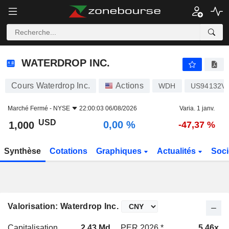
WATERDROP INC.
1,000
$
0,00 %
WATERDROP INC.
Cours Waterdrop Inc.
Actions
WDH
US94132V
Marché Fermé -
NYSE
22:00:03 06/08/2026
Varia. 1 janv.
USD
0,00 %
1,000
-47,37 %
Synthèse
Cotations
Graphiques
Actualités
Soci
Valorisation: Waterdrop Inc.
Capitalisation
2,43 Md
PER 2026 *
5,46x