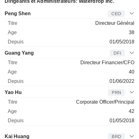
Dirigeants et Administrateurs: Waterdrop Inc.
Dirigeant
Titre
Age
Depuis
Peng Shen
CEO
Directeur Général
38
01/05/2018
Guang Yang
DFI
Directeur Financier/CFO
40
01/06/2022
Yao Hu
PRN
Corporate Officer/Principal
42
01/05/2018
Administrateur
Titre
Age
Depuis
Kai Huang
BRD