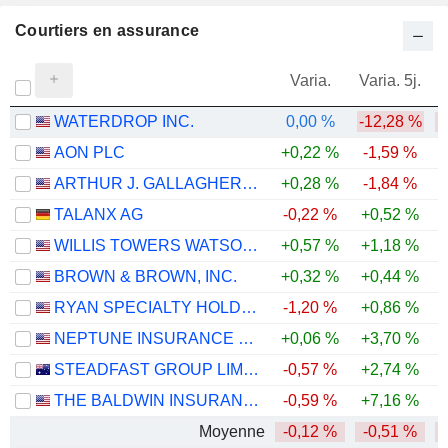
Courtiers en assurance
Varia.
Varia. 5j.
WATERDROP INC.
0,00 %
-12,28 %
-
AON PLC
+0,22 %
-1,59 %
ARTHUR J. GALLAGHER & CO.
+0,28 %
-1,84 %
-
TALANX AG
-0,22 %
+0,52 %
WILLIS TOWERS WATSON PUBLIC LIMITED COMPANY
+0,57 %
+1,18 %
BROWN & BROWN, INC.
+0,32 %
+0,44 %
-
RYAN SPECIALTY HOLDINGS, INC.
-1,20 %
+0,86 %
-
NEPTUNE INSURANCE HOLDINGS INC.
+0,06 %
+3,70 %
STEADFAST GROUP LIMITED
-0,57 %
+2,74 %
-
THE BALDWIN INSURANCE GROUP, INC.
-0,59 %
+7,16 %
Moyenne
-0,12 %
-0,51 %
-