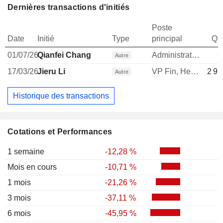
Dernières transactions d'initiés
Poste
Date
Initié
Type
principal
Qua
01/07/26
Qianfei Chang
Administrateur
6
Autre
17/03/26
Jieru Li
VP Fin, Head of Strat & CapMkt
2 91
Autre
Historique des transactions
Cotations et Performances
1 semaine
-12,28 %
Mois en cours
-10,71 %
1 mois
-21,26 %
3 mois
-37,11 %
6 mois
-45,95 %