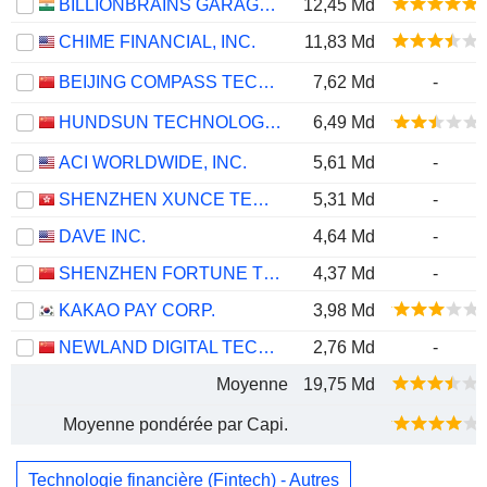
BILLIONBRAINS GARAGE VENTURES LIMITED
12,45 Md
CHIME FINANCIAL, INC.
11,83 Md
BEIJING COMPASS TECHNOLOGY DEVELOPMENT CO., LTD.
7,62 Md
-
HUNDSUN TECHNOLOGIES INC.
6,49 Md
ACI WORLDWIDE, INC.
5,61 Md
-
SHENZHEN XUNCE TECHNOLOGY CO., LTD.
5,31 Md
-
DAVE INC.
4,64 Md
-
SHENZHEN FORTUNE TREND TECHNOLOGY CO., LTD.
4,37 Md
-
KAKAO PAY CORP.
3,98 Md
NEWLAND DIGITAL TECHNOLOGY CO.,LTD.
2,76 Md
-
Moyenne
19,75 Md
Moyenne pondérée par Capi.
Technologie financière (Fintech) - Autres