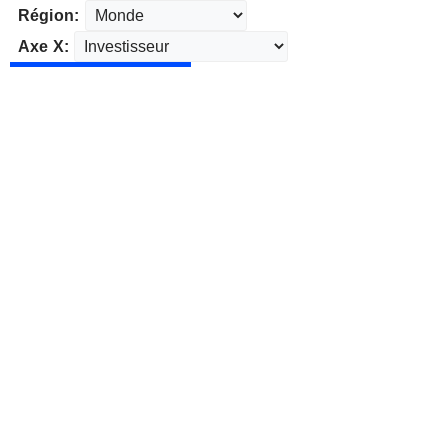
Région:
Axe X: