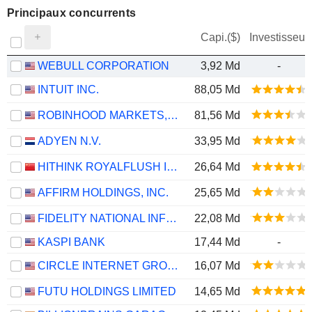
Principaux concurrents
Capi.($)
Investisseur
WEBULL CORPORATION
3,92 Md
-
INTUIT INC.
88,05 Md
ROBINHOOD MARKETS, INC.
81,56 Md
ADYEN N.V.
33,95 Md
HITHINK ROYALFLUSH INFORMATION NETWORK CO., LTD.
26,64 Md
AFFIRM HOLDINGS, INC.
25,65 Md
FIDELITY NATIONAL INFORMATION SERVICES, INC.
22,08 Md
KASPI BANK
17,44 Md
-
CIRCLE INTERNET GROUP, INC.
16,07 Md
FUTU HOLDINGS LIMITED
14,65 Md