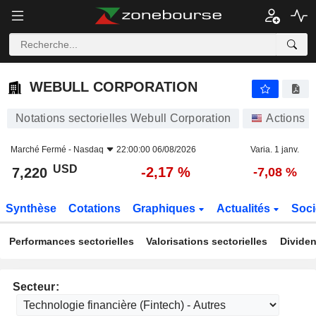
WEBULL CORPORATION
7,220
$
-2,17 %
WEBULL CORPORATION
Notations sectorielles Webull Corporation
Actions
Marché Fermé -
Nasdaq
22:00:00 06/08/2026
Varia. 1 janv.
USD
-2,17 %
7,220
-7,08 %
Synthèse
Cotations
Graphiques
Actualités
Soci
Performances sectorielles
Valorisations sectorielles
Dividen
Secteur: