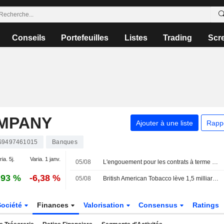
Conseils
Portefeuilles
Listes
Trading
Scr
MPANY
Ajouter à une liste
Rapp
S9497461015
Banques
ia. 5j.
Varia. 1 janv.
05/08
L'engouement pour les contrats à terme sur swaps aux États-Unis signale une crainte de taux durablement élevés
,93 %
-6,38 %
05/08
British American Tobacco lève 1,5 milliard de dollars sur le marché obligataire
Société
Finances
Valorisation
Consensus
Ratings