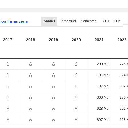
ios Financiers
Annuel
Trimestriel
Semestriel
YTD
LTM
2017
2018
2019
2020
2021
2022
299 Md
226 
191 Md
174 
137 Md
109 
300 Md
270 
628 Md
552 
897 Md
958 