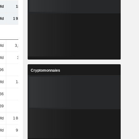
Md
187 Md
181 Md
183 Md
Md
1 932 Md
1 930 Md
2 149 Md
Md
3,58 Md
3,29 Md
3,09 Md
Md
3,6 Md
3,29 Md
3,09 Md
96
46,21
48,8
53,19
Cryptomonnaies
Md
141 Md
135 Md
140 Md
36
39,21
41,15
45,12
89
39,23
41,24
45,02
Md
1 885 Md
1 917 Md
1 986 Md
Md
950 Md
922 Md
927 Md