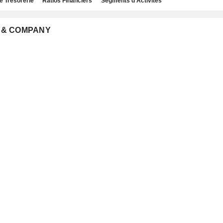
e Trésorerie
Ratios Financiers
Segments d'Activités
O & COMPANY