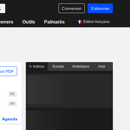
Connexion
S'abonner
eeners
Outils
Palmarès
Édition française
Indices
Europe
Amériques
Asie
ort PDF
RE
AN
Agenda
Secteur
Dérivés
Fonds et ETFs