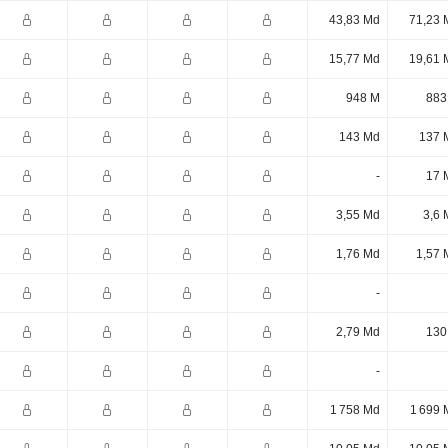
43,83 Md
71,23 
15,77 Md
19,61 
948 M
883
143 Md
137 
-
17 
3,55 Md
3,6 
1,76 Md
1,57 
-
2,79 Md
130
-
1 758 Md
1 699 