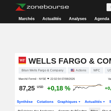
Marchés
Actualités
Analyses
Agenda
WELLS FARGO & CO
Bilan Wells Fargo & Company
Actions
WFC
U
Marché Fermé -
NYSE
22:02:54 07/08/2026
Var
87,25
+0,18 %
USD
+0
Synthèse
Cotations
Graphiques
Actualités