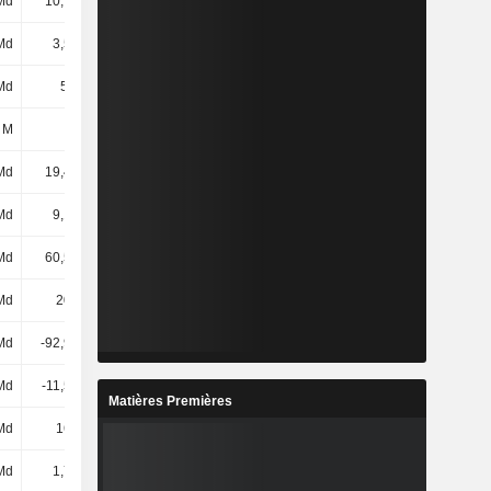
Md
10,74 Md
7,9 Md
7,9 Md
Md
3,51 Md
5,51 Md
5,51 Md
Md
5,2 Md
5,2 Md
3,2 Md
 M
-
-
-
Md
19,45 Md
18,61 Md
16,61 Md
Md
9,14 Md
9,14 Md
9,14 Md
Md
60,56 Md
60,82 Md
61,29 Md
Md
201 Md
214 Md
229 Md
Md
-92,96 Md
-111 Md
-128 Md
Md
-11,58 Md
-12,18 Md
-6,67 Md
Matières Premières
Md
166 Md
161 Md
165 Md
Md
1,71 Md
1,95 Md
1,92 Md