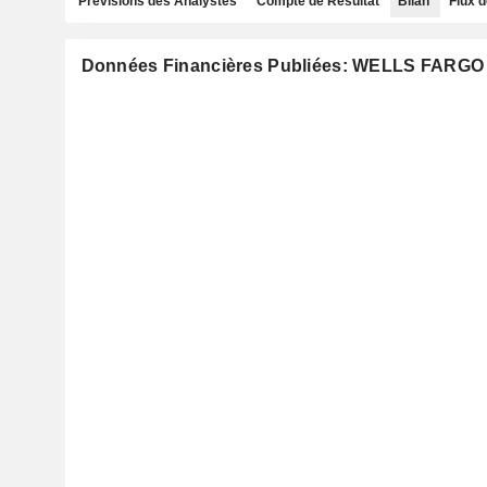
Prévisions des Analystes
Compte de Résultat
Bilan
Flux d
Données Financières Publiées: WELLS FARG