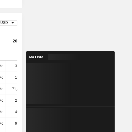
USD
2023
2024
2025
Ma Liste
Md
316 Md
306 Md
365 Md
Md
154 Md
117 Md
137 Md
Md
71,44 Md
74,34 Md
82,42 Md
Md
273 Md
320 Md
323 Md
Md
498 Md
511 Md
542 Md
Md
939 Md
915 Md
988 Md