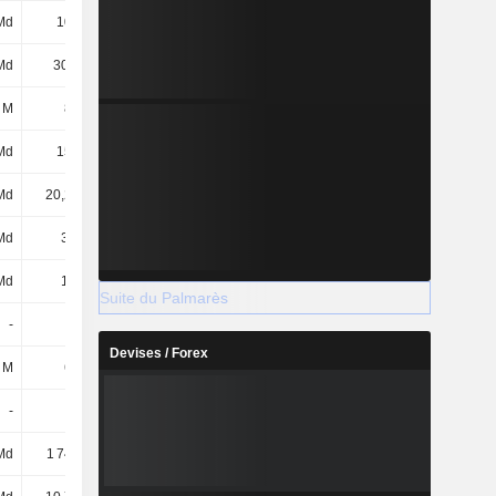
Md
108 Md
125 Md
265 Md
Md
30,1 Md
18,17 Md
23,47 Md
 M
875 M
889 M
898 M
Md
156 Md
153 Md
150 Md
Md
20,26 Md
-
-
Md
3,2 Md
3,55 Md
3,28 Md
Md
1,6 Md
1,59 Md
905 M
Suite du Palmarès
-
-
-
31,84 Md
Devises / Forex
 M
631 M
-
-
-
-
-
5,7 Md
Md
1 745 Md
1 749 Md
1 966 Md