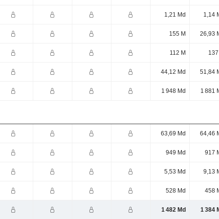
1,21 Md
1,14 
155 M
26,93 
112 M
137
44,12 Md
51,84 
1 948 Md
1 881 
63,69 Md
64,46 
949 Md
917 
5,53 Md
9,13 
528 Md
458 
1 482 Md
1 384 