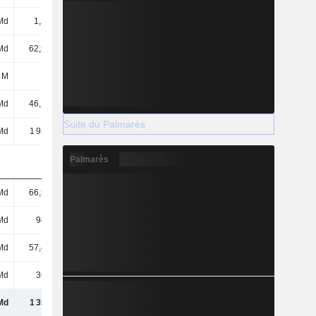
Md
1,22 Md
1,22 Md
1,34 Md
Md
62,54 Md
86,14 Md
146 Md
 M
187 M
206 M
302 M
Md
46,14 Md
49,3 Md
44,92 Md
Suite du Palmarès
Md
1 932 Md
1 930 Md
2 149 Md
Palmarès
Md
66,52 Md
74,33 Md
58,33 Md
Md
940 Md
959 Md
1 019 Md
Md
57,49 Md
29,68 Md
41,44 Md
Md
360 Md
384 Md
365 Md
Md
1 358 Md
1 372 Md
1 426 Md