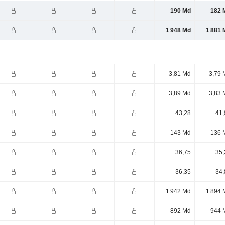
190 Md
182 
1 948 Md
1 881 
3,81 Md
3,79 
3,89 Md
3,83 
43,28
41,
143 Md
136 
36,75
35,
36,35
34,
1 942 Md
1 894 
892 Md
944 