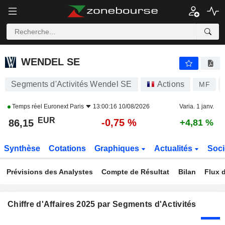
WENDEL SE
86,15
€
-0,75 %
WENDEL SE
Segments d'Activités Wendel SE
Actions
MF
Temps réel
Euronext Paris
13:00:16 10/08/2026
Varia. 1 janv.
EUR
-0,75 %
86,15
+4,81 %
Synthèse
Cotations
Graphiques
Actualités
Soci
Prévisions des Analystes
Compte de Résultat
Bilan
Flux d
Chiffre d'Affaires 2025 par Segments d'Activités