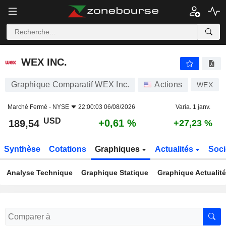
WEX INC.
189,54
$
+0,61 %
WEX INC.
Graphique Comparatif WEX Inc.
Actions
WEX
Marché Fermé -
NYSE
22:00:03 06/08/2026
Varia. 1 janv.
USD
+0,61 %
189,54
+27,23 %
Synthèse
Cotations
Graphiques
Actualités
Soci
Analyse Technique
Graphique Statique
Graphique Actualit