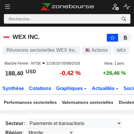
WEX INC.
188,40
$
-0,42 %
WEX INC.
Révisions sectorielles WEX Inc.
Actions
WEX
Marché Fermé -
NYSE
22:00:03 05/08/2026
Varia. 1 janv.
USD
-0,42 %
188,40
+26,46 %
Synthèse
Cotations
Graphiques
Actualités
Soci
Performances sectorielles
Valorisations sectorielles
Dividen
Secteur:
Région: