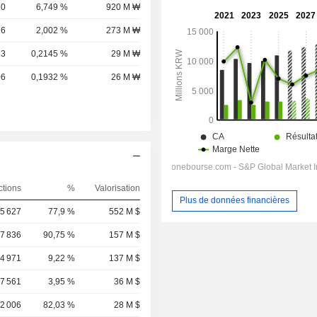
20
6,749 %
920 M ₩
16
2,002 %
273 M ₩
13
0,2145 %
29 M ₩
06
0,1932 %
26 M ₩
ctions
%
Valorisation
Plus de données financières
5 627
77,9 %
552 M $
57 836
90,75 %
157 M $
4 971
9,22 %
137 M $
7 561
3,95 %
36 M $
52 006
82,03 %
28 M $