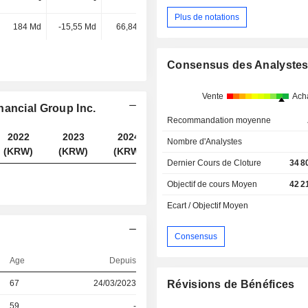
-
-
-
160 Md
Plus de notations
184 Md
-15,55 Md
66,84 Md
155 Md
Consensus des Analyste
Vente
Ach
nancial Group Inc.
Recommandation moyenne
2022
2023
2024
2025
Nombre d'Analystes
(KRW)
(KRW)
(KRW)
(KRW)
Dernier Cours de Cloture
34 8
Objectif de cours Moyen
42 2
Ecart / Objectif Moyen
Consensus
Age
Depuis
67
24/03/2023
Révisions de Bénéfices
59
-