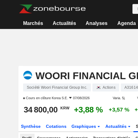
Marchés
Actualités
Analyses
Agenda
WOORI FINANCIAL G
Société Woori Financial Group Inc.
Actions
A31614
Cours en clôture
Korea S.E.
07/08/2026
Varia. 5j.
34 800,00
+3,88 %
KRW
+3,57 %
+
Synthèse
Cotations
Graphiques
Actualités