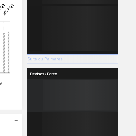
Suite du Palmarès
Devises / Forex