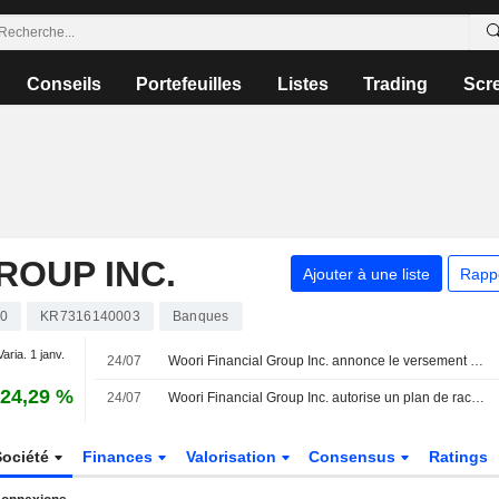
Conseils
Portefeuilles
Listes
Trading
Scr
ROUP INC.
Ajouter à une liste
Rapp
0
KR7316140003
Banques
Varia. 1 janv.
24/07
Woori Financial Group Inc. annonce le versement d'un dividende trimestriel en numéraire le 31 août 2026
24,29 %
24/07
Woori Financial Group Inc. autorise un plan de rachat d'actions.
Société
Finances
Valorisation
Consensus
Ratings