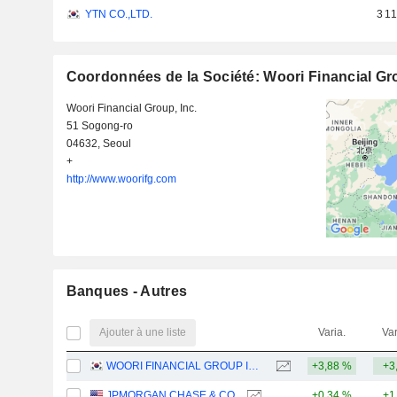
YTN CO.,LTD.
3 1
Coordonnées de la Société: Woori Financial Gr
Woori Financial Group, Inc.
51 Sogong-ro
04632, Seoul
+
http://www.woorifg.com
Banques - Autres
Ajouter à une liste
Varia.
Var
WOORI FINANCIAL GROUP INC.
+3,88 %
+3
JPMORGAN CHASE & CO.
+0,34 %
+1