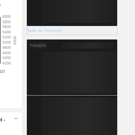
Suite du Palmarès
Palmarès
l -