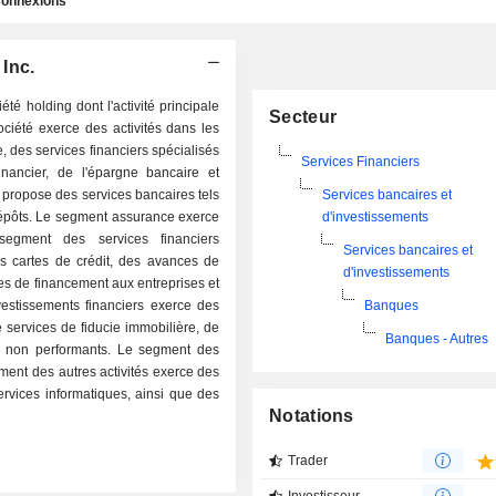
onnexions
 Inc.
té holding dont l'activité principale
Secteur
ociété exerce des activités dans les
 des services financiers spécialisés
Services Financiers
financier, de l'épargne bancaire et
e propose des services bancaires tels
Services bancaires et
e dépôts. Le segment assurance exerce
d'investissements
 segment des services financiers
Services bancaires et
es cartes de crédit, des avances de
d'investissements
ces de financement aux entreprises et
estissements financiers exerce des
Banques
e services de fiducie immobilière, de
Banques - Autres
êts non performants. Le segment des
ment des autres activités exerce des
ervices informatiques, ainsi que des
Notations
Trader