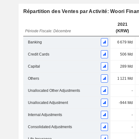
Répartition des Ventes par Activité: Woori Finan
2021
(KRW)
Période Fiscale: Décembre
Banking
6 679 Md
Credit Cards
506 Md
Capital
289 Md
Others
1 121 Md
Unallocated Other Adjustments
-
Unallocated Adjustment
-944 Md
Internal Adjustments
-
Consolidated Adjustments
-