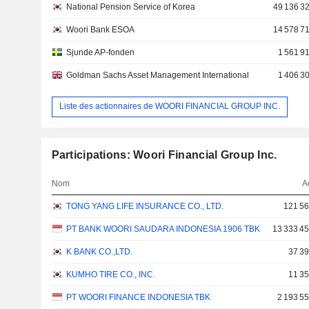
National Pension Service of Korea
49 136 3
Woori Bank ESOA
14 578 7
Sjunde AP-fonden
1 561 9
Goldman Sachs Asset Management International
1 406 3
Liste des actionnaires de WOORI FINANCIAL GROUP INC.
Participations: Woori Financial Group Inc.
Nom
A
TONG YANG LIFE INSURANCE CO., LTD.
121 56
PT BANK WOORI SAUDARA INDONESIA 1906 TBK
13 333 4
K BANK CO.,LTD.
37 39
KUMHO TIRE CO., INC.
11 35
PT WOORI FINANCE INDONESIA TBK
2 193 5