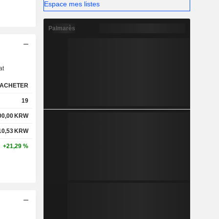
Espace mes listes
Palmarès
s
at
ACHETER
19
00,00
KRW
10,53
KRW
+21,29 %