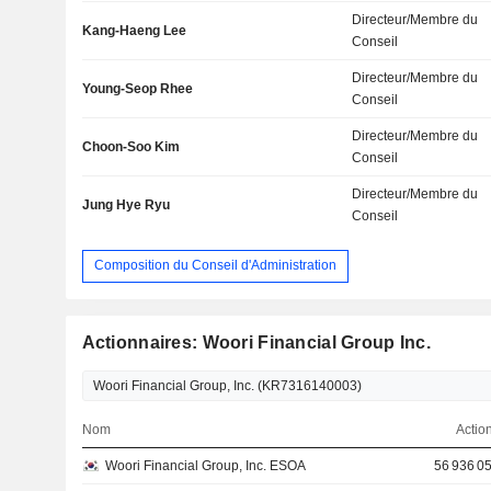
Directeur/Membre du
Kang-Haeng Lee
Conseil
Directeur/Membre du
Young-Seop Rhee
Conseil
Directeur/Membre du
Choon-Soo Kim
Conseil
Directeur/Membre du
Jung Hye Ryu
Conseil
Composition du Conseil d'Administration
Actionnaires: Woori Financial Group Inc.
Nom
Actio
Woori Financial Group, Inc. ESOA
56 936 0