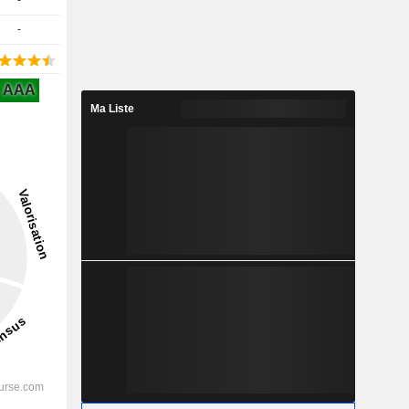
-
-
AAA
Ma Liste