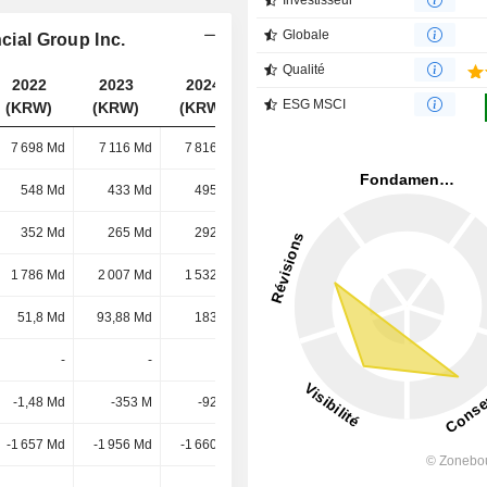
Investisseur
Globale
cial Group Inc.
Qualité
2022
2023
2024
2025
ESG MSCI
(KRW)
(KRW)
(KRW)
(KRW)
7 698 Md
7 116 Md
7 816 Md
7 814 Md
548 Md
433 Md
495 Md
535 Md
352 Md
265 Md
292 Md
305 Md
1 786 Md
2 007 Md
1 532 Md
1 547 Md
51,8 Md
93,88 Md
183 Md
147 Md
-
-
-
-
-1,48 Md
-353 M
-921 M
-533 M
-1 657 Md
-1 956 Md
-1 660 Md
-1 809 Md