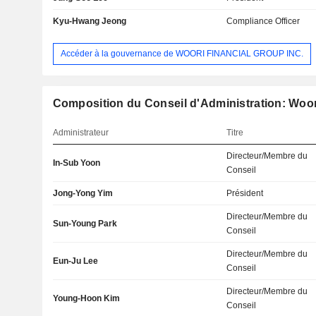
Kyu-Hwang Jeong
Compliance Officer
Accéder à la gouvernance de WOORI FINANCIAL GROUP INC.
Composition du Conseil d'Administration: Woori
Administrateur
Titre
Directeur/Membre du
In-Sub Yoon
Conseil
Jong-Yong Yim
Président
Directeur/Membre du
Sun-Young Park
Conseil
Directeur/Membre du
Eun-Ju Lee
Conseil
Directeur/Membre du
Young-Hoon Kim
Conseil