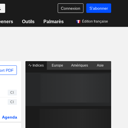
Connexion
S'abonner
eeners
Outils
Palmarès
Édition française
Indices
Europe
Amériques
Asie
ort PDF
CI
CI
Agenda
Secteur
Fonds et ETFs