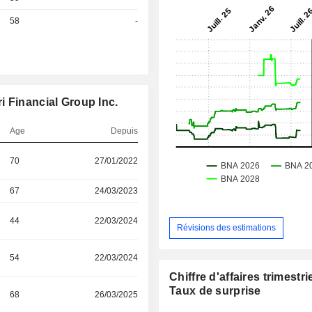
58
-
 Financial Group Inc.
Age
Depuis
70
27/01/2022
67
24/03/2023
44
22/03/2024
Révisions des estimations
54
22/03/2024
Chiffre d'affaires trimestrie
Taux de surprise
68
26/03/2025