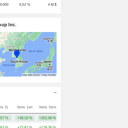
10 000
6,52 %
4 M $
oup Inc.
ia. 5j.
Varia. 1an
Varia. 3ans
Capi.($)
,57 %
+38,10 %
+202,08 %
18,05 Md
,63 %
+23,81 %
+129,36 %
950 Md