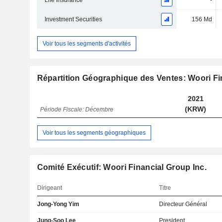
Life Insurance
-
Investment Securities
156 Md
Voir tous les segments d'activités
Répartition Géographique des Ventes: Woori Fi
2021
(KRW)
Période Fiscale: Décembre
Voir tous les segments géographiques
Comité Exécutif: Woori Financial Group Inc.
Dirigeant
Titre
Jong-Yong Yim
Directeur Général
Jung-Soo Lee
President