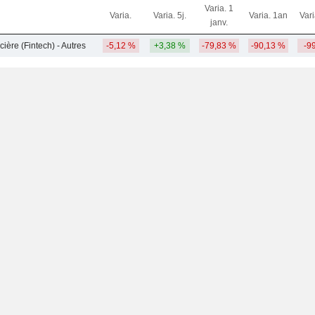
Varia. 1
Varia.
Varia. 5j.
Varia. 1an
Var
janv.
ière (Fintech) - Autres
-5,12 %
+3,38 %
-79,83 %
-90,13 %
-9