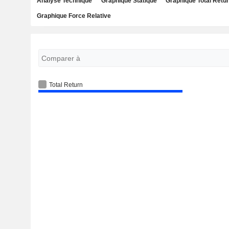
Analyse Technique
Graphique Statique
Graphique Total Retu
Graphique Force Relative
Total Return