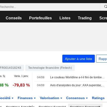
Conseils
Portefeuilles
Listes
Trading
Scr
Ajouter à une liste
Rapp
FR00140182K6
Technologie financière (Fintech)
a. 5j.
Varia. 1 janv.
04/08
Le couteau Worldline a-t-il fini de tomber ?
38 %
-79,83 %
04/08
Avis d'analystes du jour : AXA superstar, BESI, Airbus et Euronext entourés
Société
Finances
Valorisation
Consensus
Ratings