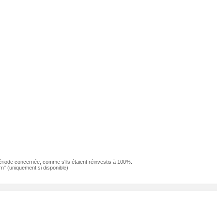
ériode concernée, comme s'ils étaient réinvestis à 100%.
n" (uniquement si disponible)