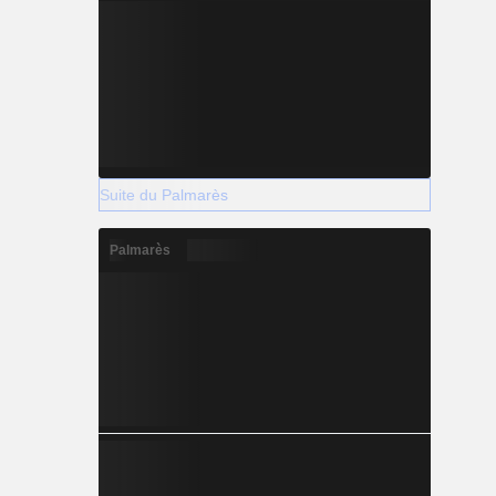
Suite du Palmarès
Palmarès