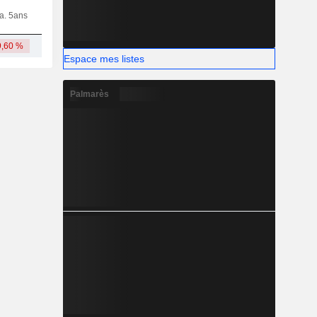
ia. 5ans
Capi.
CT
MT
LT
9,60 %
824 M
Espace mes listes
Palmarès