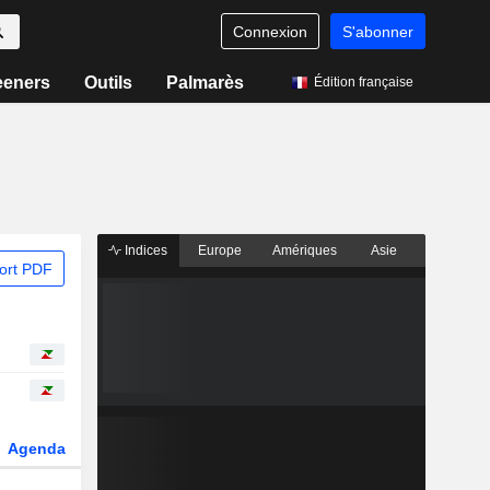
Connexion
S'abonner
eeners
Outils
Palmarès
Édition française
Indices
Europe
Amériques
Asie
ort PDF
Agenda
Secteur
Dérivés
Fonds et ETFs