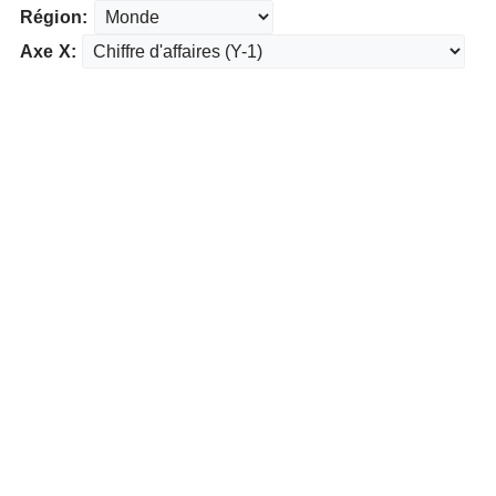
Région:
Axe X: