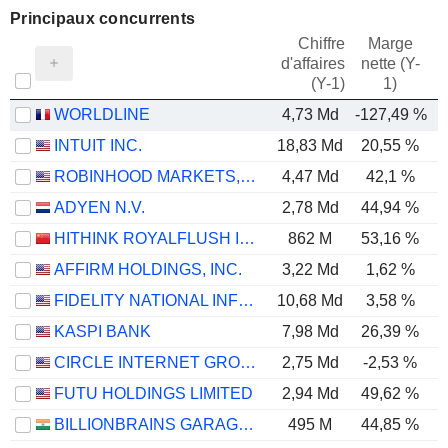
Principaux concurrents
Chiffre
Marge
d'affaires
nette (Y-
E
(Y-1)
1)
WORLDLINE
4,73 Md
-127,49 %
INTUIT INC.
18,83 Md
20,55 %
ROBINHOOD MARKETS, INC.
4,47 Md
42,1 %
ADYEN N.V.
2,78 Md
44,94 %
HITHINK ROYALFLUSH INFORMATION NETWORK CO., LTD.
862 M
53,16 %
AFFIRM HOLDINGS, INC.
3,22 Md
1,62 %
FIDELITY NATIONAL INFORMATION SERVICES, INC.
10,68 Md
3,58 %
KASPI BANK
7,98 Md
26,39 %
CIRCLE INTERNET GROUP, INC.
2,75 Md
-2,53 %
FUTU HOLDINGS LIMITED
2,94 Md
49,62 %
BILLIONBRAINS GARAGE VENTURES LIMITED
495 M
44,85 %