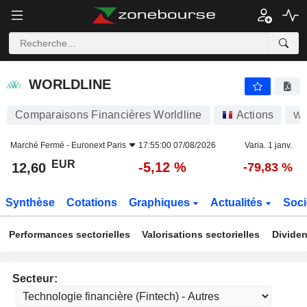
WORLDLINE
12,60
€
-5,12 %
WORLDLINE
Comparaisons Financières Worldline
Actions
W
Marché Fermé -
Euronext Paris
17:55:00 07/08/2026
Varia. 1 janv.
EUR
-5,12 %
12,60
-79,83 %
Synthèse
Cotations
Graphiques
Actualités
Soci
Performances sectorielles
Valorisations sectorielles
Dividen
Secteur: