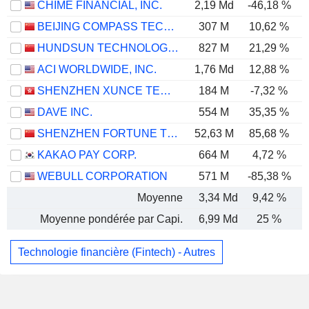
CHIME FINANCIAL, INC.
2,19 Md
-46,18 %
-
BEIJING COMPASS TECHNOLOGY DEVELOPMENT CO., LTD.
307 M
10,62 %
HUNDSUN TECHNOLOGIES INC.
827 M
21,29 %
ACI WORLDWIDE, INC.
1,76 Md
12,88 %
SHENZHEN XUNCE TECHNOLOGY CO., LTD.
184 M
-7,32 %
DAVE INC.
554 M
35,35 %
SHENZHEN FORTUNE TREND TECHNOLOGY CO., LTD.
52,63 M
85,68 %
KAKAO PAY CORP.
664 M
4,72 %
WEBULL CORPORATION
571 M
-85,38 %
Moyenne
3,34 Md
9,42 %
Moyenne pondérée par Capi.
6,99 Md
25 %
Technologie financière (Fintech) - Autres