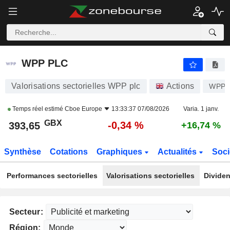
WPP PLC
393,65
p
-0,34 %
WPP PLC
Valorisations sectorielles WPP plc
Actions
WPP
Temps réel estimé
Cboe Europe
13:33:37 07/08/2026
Varia. 1 janv.
GBX
-0,34 %
393,65
+16,74 %
Synthèse
Cotations
Graphiques
Actualités
Soci
Performances sectorielles
Valorisations sectorielles
Dividen
Secteur:
Région: