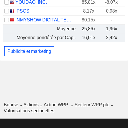
YOUDAO, INC.
85.81x
-8.07x
IPSOS
8.17x
0.98x
INMYSHOW DIGITAL TECHNOLOGY(GROUP)CO.,LTD.
80.15x
-
Moyenne
25,86x
1,96x
Moyenne pondérée par Capi.
16,01x
2,42x
Publicité et marketing
Bourse
Actions
Action WPP
Secteur WPP plc
Valorisations sectorielles