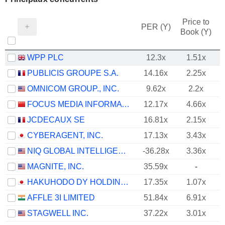
Price to
PER (Y)
Book (Y)
WPP PLC
12.3x
1.51x
PUBLICIS GROUPE S.A.
14.16x
2.25x
OMNICOM GROUP., INC.
9.62x
2.2x
FOCUS MEDIA INFORMATION TECHNOLOGY CO., LTD.
12.17x
4.66x
JCDECAUX SE
16.81x
2.15x
CYBERAGENT, INC.
17.13x
3.43x
NIQ GLOBAL INTELLIGENCE PLC
-36.28x
3.36x
MAGNITE, INC.
35.59x
-
HAKUHODO DY HOLDINGS INC
17.35x
1.07x
AFFLE 3I LIMITED
51.84x
6.91x
STAGWELL INC.
37.22x
3.01x