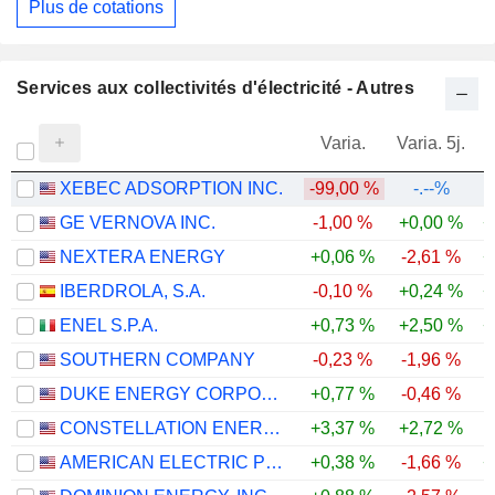
Plus de cotations
Services aux collectivités d'électricité - Autres
Varia.
Varia. 5j.
XEBEC ADSORPTION INC.
-99,00 %
-.--%
GE VERNOVA INC.
-1,00 %
+0,00 %
+
NEXTERA ENERGY
+0,06 %
-2,61 %
+
IBERDROLA, S.A.
-0,10 %
+0,24 %
+
ENEL S.P.A.
+0,73 %
+2,50 %
+
SOUTHERN COMPANY
-0,23 %
-1,96 %
DUKE ENERGY CORPORATION
+0,77 %
-0,46 %
CONSTELLATION ENERGY CORPORATION
+3,37 %
+2,72 %
-
AMERICAN ELECTRIC POWER COMPANY, INC.
+0,38 %
-1,66 %
+