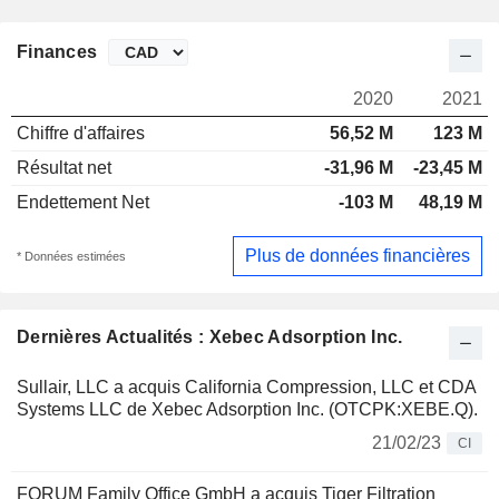
Finances
2020
2021
Chiffre d'affaires
56,52 M
123 M
Résultat net
-31,96 M
-23,45 M
Endettement Net
-103 M
48,19 M
Plus de données financières
* Données estimées
Dernières Actualités : Xebec Adsorption Inc.
Sullair, LLC a acquis California Compression, LLC et CDA
Systems LLC de Xebec Adsorption Inc. (OTCPK:XEBE.Q).
21/02/23
CI
FORUM Family Office GmbH a acquis Tiger Filtration