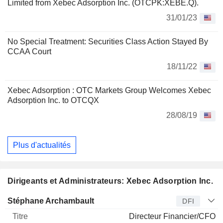
Limited from Xebec Adsorption Inc. (OTCPK:XEBE.Q).
31/01/23
No Special Treatment: Securities Class Action Stayed By
CCAA Court
18/11/22
Xebec Adsorption : OTC Markets Group Welcomes Xebec
Adsorption Inc. to OTCQX
28/08/19
Plus d'actualités
Dirigeants et Administrateurs: Xebec Adsorption Inc.
Dirigeant
Titre
Age
Depuis
Stéphane Archambault
DFI
Directeur Financier/CFO