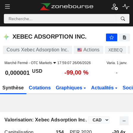
XEBEC ADSORPTION INC.
0,000001
$
-99,00 %
XEBEC ADSORPTION INC.
Cours Xebec Adsorption Inc.
Actions
XEBEQ
Marché Fermé -
OTC Markets
17:59:07 26/06/2026
Varia. 1 janv.
USD
-99,00 %
0,000001
-
Synthèse
Cotations
Graphiques
Actualités
Soci
Valorisation: Xebec Adsorption Inc.
Capitalisation
154
PER 2020
-20,4x