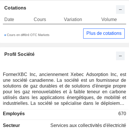
Cotations
Date
Cours
Variation
Volume
Plus de cotations
Cours en différé OTC Markets
Profil Société
FormerXBC Inc, anciennement Xebec Adsorption Inc, est
une société canadienne. La société est un fournisseur de
solutions de gaz durables et de solutions d'énergie propre
pour les gaz renouvelables et à faible teneur en carbone
utilisés dans les applications énergétiques, de mobilité et
industrielles. La société se spécialise dans le déploiement
d'un portefeuille de technologies pour la production
Employés
670
distribuée d'hydrogène, de gaz naturel renouvelable,
d'oxygène et d'azote. Elle opère à travers trois segments :
Secteur
Services aux collectivités d'électricité
Systèmes, Support et Entreprise. Ses principales lignes de