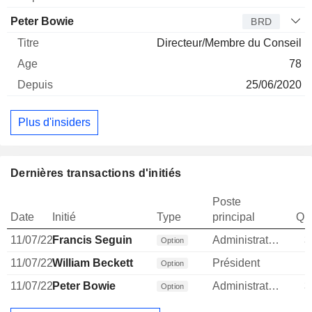
Peter Bowie
BRD
Directeur/Membre du Conseil
78
25/06/2020
Plus d'insiders
Dernières transactions d'initiés
Poste
Date
Initié
Type
principal
Qua
11/07/22
Francis Seguin
Administrateur
3
Option
11/07/22
William Beckett
Président
1
Option
11/07/22
Peter Bowie
Administrateur
3
Option