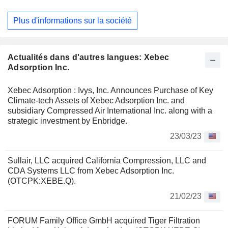
produits sont les systèmes de valorisation du biogaz pour la
purification du biogaz provenant des digesteurs agricoles,
Plus d'informations sur la société
des décharges et des stations d'épuration des eaux usées ;
les sécheurs de gaz naturel pour les stations de
ravitaillement en gaz naturel ; les systèmes de purification
des gaz associés, qui permettent le déplacement du diesel
Actualités dans d'autres langues: Xebec
sur les sites de forage ; les systèmes de purification et de
Adsorption Inc.
production d'hydrogène pour les piles à combustible et les
applications industrielles ; les générateurs d'oxygène et
Xebec Adsorption : Ivys, Inc. Announces Purchase of Key
d'azote sur site pour les applications industrielles,
Climate-tech Assets of Xebec Adsorption Inc. and
énergétiques et de soins de santé. L'entreprise possède
subsidiary Compressed Air International Inc. along with a
neuf sites de production.
strategic investment by Enbridge.
23/03/23
Sullair, LLC acquired California Compression, LLC and
CDA Systems LLC from Xebec Adsorption Inc.
(OTCPK:XEBE.Q).
21/02/23
FORUM Family Office GmbH acquired Tiger Filtration