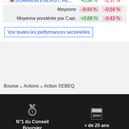
DOMINION ENERGY, INC.
+0,88 %
-2,57 %
Moyenne
-9,44 %
-0,54 %
+
Moyenne pondérée par Capi.
+0,68 %
-0,43 %
+
Voir toutes les performances sectorielles
Bourse
Actions
Action XEBEQ
N°1 du Conseil
+ de 20 ans
Boursier