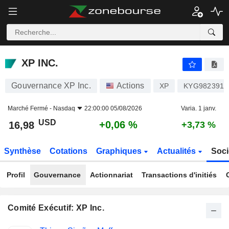
XP INC.
16,98
$
+0,06 %
XP INC.
Gouvernance XP Inc.
Actions
XP
KYG9823910
Marché Fermé -
Nasdaq
22:00:00 05/08/2026
Varia. 1 janv.
USD
+0,06 %
16,98
+3,73 %
Synthèse
Cotations
Graphiques
Actualités
Soci
Profil
Gouvernance
Actionnariat
Transactions d'initiés
Comité Exécutif: XP Inc.
Fonctions