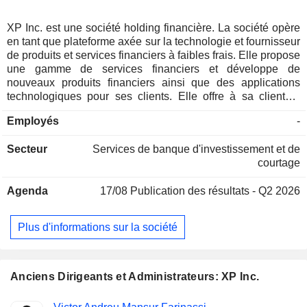
XP Inc. est une société holding financière. La société opère
en tant que plateforme axée sur la technologie et fournisseur
de produits et services financiers à faibles frais. Elle propose
une gamme de services financiers et développe de
nouveaux produits financiers ainsi que des applications
technologiques pour ses clients. Elle offre à sa clientèle
deux types principaux de services : des services de conseil
Employés
-
financier destinés aux particuliers au Brésil, aux clients
internationaux ainsi qu’aux entreprises et aux clients
Secteur
Services de banque d'investissement et de
institutionnels ; et une plateforme ouverte de produits
courtage
financiers donnant accès à plus de 800 produits
d’investissement, notamment des titres de participation et
Agenda
17/08
Publication des résultats - Q2 2026
des titres à revenu fixe, des fonds communs de placement et
des fonds spéculatifs, des produits structurés, des
assurances-vie, des plans de retraite, des fonds
Plus d'informations sur la société
d’investissement immobilier (REIT) et autres. Ses autres
gammes de produits comprennent notamment les plans de
retraite, les cartes de crédit garanties, les investissements
internationaux, l’assurance-vie, le marché des changes (FX)
Anciens Dirigeants et Administrateurs: XP Inc.
et les comptes numériques.
Fonctions