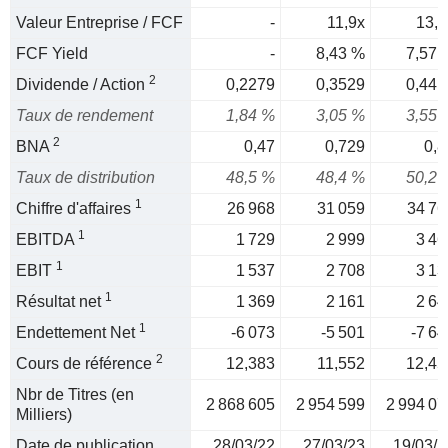
Valeur Entreprise / FCF
-
11,9x
13,2
FCF Yield
-
8,43 %
7,57 
2
Dividende / Action
0,2279
0,3529
0,441
Taux de rendement
1,84 %
3,05 %
3,55 
2
BNA
0,47
0,729
0,8
Taux de distribution
48,5 %
48,4 %
50,2 
1
Chiffre d'affaires
26 968
31 059
34 76
1
EBITDA
1 729
2 999
3 46
1
EBIT
1 537
2 708
3 13
1
Résultat net
1 369
2 161
2 64
1
Endettement Net
-6 073
-5 501
-7 64
2
Cours de référence
12,383
11,552
12,45
Nbr de Titres (en
2 868 605
2 954 599
2 994 07
Milliers)
Date de publication
28/03/22
27/03/23
19/03/2