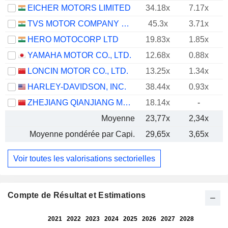
EICHER MOTORS LIMITED
34.18x
7.17x
TVS MOTOR COMPANY LIMITED
45.3x
3.71x
HERO MOTOCORP LTD
19.83x
1.85x
YAMAHA MOTOR CO., LTD.
12.68x
0.88x
LONCIN MOTOR CO., LTD.
13.25x
1.34x
HARLEY-DAVIDSON, INC.
38.44x
0.93x
ZHEJIANG QIANJIANG MOTORCYCLE CO., LTD.
18.14x
-
Moyenne
23,77x
2,34x
Moyenne pondérée par Capi.
29,65x
3,65x
Voir toutes les valorisations sectorielles
Compte de Résultat et Estimations