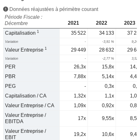
Données réajustées à périmètre courant
Période Fiscale :
2021
2022
2023
Décembre
1
Capitalisation
35 522
34 133
37 28
Variation
-
-3,91 %
9,24
1
Valeur Entreprise
29 449
28 632
29 64
Variation
-
-2,77 %
3,52
PER
26,3x
15,8x
14,2
PBR
7,88x
5,14x
4,44
PEG
-
0,3x
0,7
Capitalisation / CA
1,32x
1,1x
1,07
Valeur Entreprise / CA
1,09x
0,92x
0,85
Valeur Entreprise /
17x
9,55x
8,57
EBITDA
Valeur Entreprise /
19,2x
10,6x
9,46
EBIT