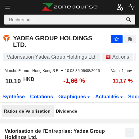
YADEA GROUP HOLDINGS LTD.
10,10
$
-1,66 %
YADEA GROUP HOLDINGS
LTD.
Valorisation Yadea Group Holdings Ltd.
Actions
Marché Fermé -
Hong Kong S.E.
10:08:35 06/08/2026
Varia. 1 janv.
HKD
-1,66 %
10,10
-11,17 %
Synthèse
Cotations
Graphiques
Actualités
Soci
Ratios de Valorisation
Dividende
Valorisation de l'Entreprise: Yadea Group
Holdings Ltd.