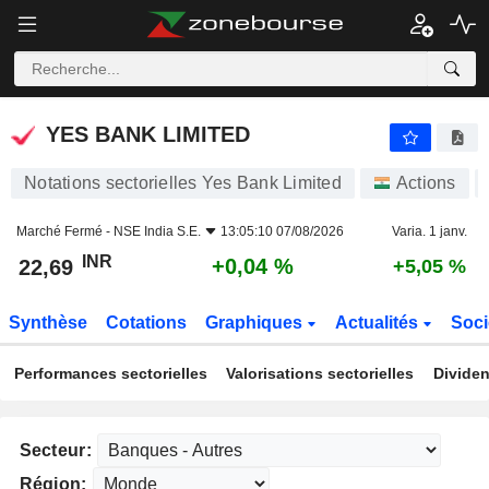
YES BANK LIMITED
22,69
₹
+0,04 %
YES BANK LIMITED
Notations sectorielles Yes Bank Limited
Actions
Marché Fermé -
NSE India S.E.
13:05:10 07/08/2026
Varia. 1 janv.
INR
+0,04 %
22,69
+5,05 %
Synthèse
Cotations
Graphiques
Actualités
Soci
Performances sectorielles
Valorisations sectorielles
Dividen
Secteur:
Région: