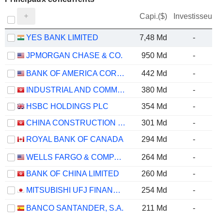
Capi.($)
Investisseur
YES BANK LIMITED
7,48 Md
-
JPMORGAN CHASE & CO.
950 Md
-
BANK OF AMERICA CORPORATION
442 Md
-
INDUSTRIAL AND COMMERCIAL BANK OF CHINA LIMITED
380 Md
-
HSBC HOLDINGS PLC
354 Md
-
CHINA CONSTRUCTION BANK CORPORATION
301 Md
-
ROYAL BANK OF CANADA
294 Md
-
WELLS FARGO & COMPANY
264 Md
-
BANK OF CHINA LIMITED
260 Md
-
MITSUBISHI UFJ FINANCIAL GROUP, INC.
254 Md
-
BANCO SANTANDER, S.A.
211 Md
-