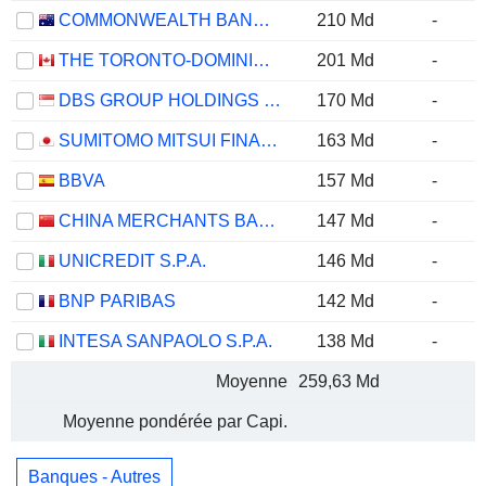
COMMONWEALTH BANK OF AUSTRALIA
210 Md
-
THE TORONTO-DOMINION BANK
201 Md
-
DBS GROUP HOLDINGS LTD
170 Md
-
SUMITOMO MITSUI FINANCIAL GROUP, INC.
163 Md
-
BBVA
157 Md
-
CHINA MERCHANTS BANK CO., LTD.
147 Md
-
UNICREDIT S.P.A.
146 Md
-
BNP PARIBAS
142 Md
-
INTESA SANPAOLO S.P.A.
138 Md
-
Moyenne
259,63 Md
Moyenne pondérée par Capi.
Banques - Autres