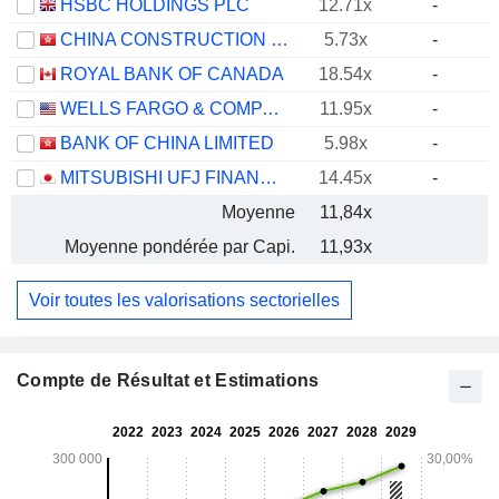
HSBC HOLDINGS PLC
12.71x
-
CHINA CONSTRUCTION BANK CORPORATION
5.73x
-
ROYAL BANK OF CANADA
18.54x
-
WELLS FARGO & COMPANY
11.95x
-
BANK OF CHINA LIMITED
5.98x
-
MITSUBISHI UFJ FINANCIAL GROUP, INC.
14.45x
-
Moyenne
11,84x
Moyenne pondérée par Capi.
11,93x
Voir toutes les valorisations sectorielles
Compte de Résultat et Estimations