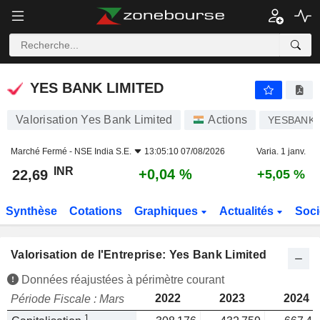
YES BANK LIMITED
22,69
₹
+0,04 %
YES BANK LIMITED
Valorisation Yes Bank Limited
Actions
YESBANK
Marché Fermé -
NSE India S.E.
13:05:10 07/08/2026
Varia. 1 janv.
INR
+0,04 %
22,69
+5,05 %
Synthèse
Cotations
Graphiques
Actualités
Soci
Valorisation de l'Entreprise: Yes Bank Limited
Données réajustées à périmètre courant
2022
2023
2024
Période Fiscale : Mars
1