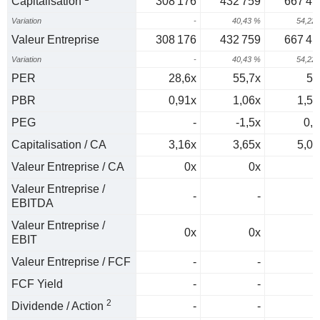
Capitalisation
308 176
432 759
667 41
Variation
-
40,43 %
54,22
Valeur Entreprise
308 176
432 759
667 41
Variation
-
40,43 %
54,22
PER
28,6x
55,7x
54
PBR
0,91x
1,06x
1,58
PEG
-
-1,5x
0,9
Capitalisation / CA
3,16x
3,65x
5,05
Valeur Entreprise / CA
0x
0x
0
Valeur Entreprise /
-
-
EBITDA
Valeur Entreprise /
0x
0x
0
EBIT
Valeur Entreprise / FCF
-
-
FCF Yield
-
-
2
Dividende / Action
-
-