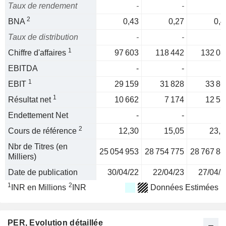
Taux de rendement
-
-
2
BNA
0,43
0,27
0,4
Taux de distribution
-
-
1
Chiffre d'affaires
97 603
118 442
132 08
EBITDA
-
-
1
EBIT
29 159
31 828
33 86
1
Résultat net
10 662
7 174
12 51
Endettement Net
-
-
2
Cours de référence
12,30
15,05
23,2
Nbr de Titres (en
25 054 953
28 754 775
28 767 88
Milliers)
Date de publication
30/04/22
22/04/23
27/04/2
1
2
INR en Millions
INR
Données Estimées
PER
, Evolution détaillée