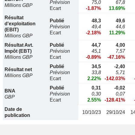
Prévision
75,0
67,8
Millions GBP
Ecart
-1.87%
13.69%
Résultat
Publié
48,3
49,6
d'exploitation
Prévision
49,4
44,6
(EBIT)
Ecart
-2.18%
11.29%
Millions GBP
Résultat Avt.
Publié
44,7
4,00
Impôt (EBT)
Prévision
45,1
7,57
Millions GBP
Ecart
-0.89%
-47.16%
Publié
34,5
-2,40
Résultat net
Prévision
33,8
5,71
Millions GBP
Ecart
2.22%
-142.03%
Publié
0,31
-0,02
BNA
Prévision
0,30
0,07
GBP
Ecart
2.55%
-128.41%
Date de
10/10/23
29/10/24
1
publication