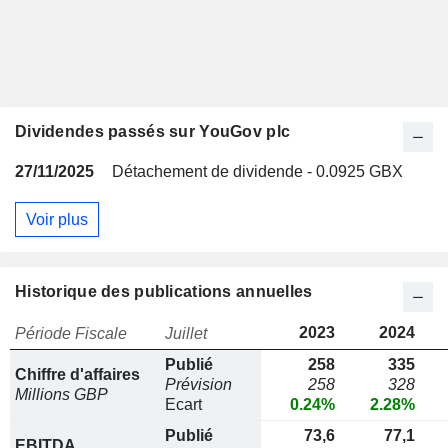
Dividendes passés sur YouGov plc
27/11/2025
Détachement de dividende - 0.0925 GBX
Voir plus
Historique des publications annuelles
2023
2024
Période Fiscale
Juillet
Publié
258
335
Chiffre d'affaires
Prévision
258
328
Millions GBP
Ecart
0.24%
2.28%
Publié
73,6
77,1
EBITDA