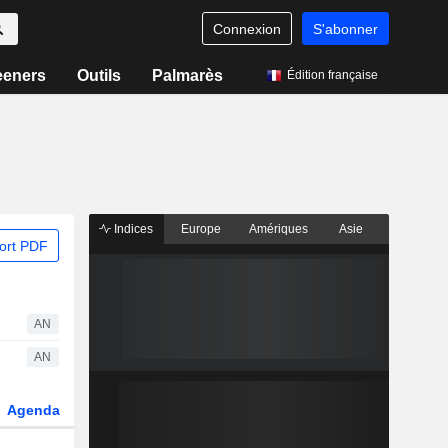
Connexion
S'abonner
eeners
Outils
Palmarès
Édition française
Indices
Europe
Amériques
Asie
ort PDF
AN
AN
Agenda
Secteur
Dérivés
Fonds et ETFs