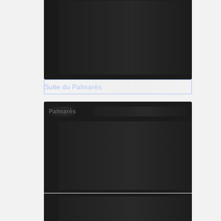
Suite du Palmarès
Palmarès