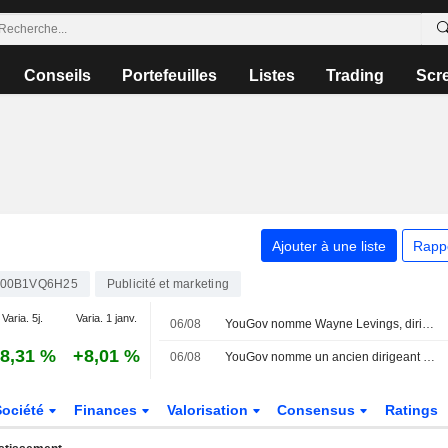
Conseils
Portefeuilles
Listes
Trading
Scr
Ajouter à une liste
Rapp
00B1VQ6H25
Publicité et marketing
Varia. 5j.
Varia. 1 janv.
06/08
YouGov nomme Wayne Levings, dirigeant chez Kantar, au poste de nouveau PDG
8,31 %
+8,01 %
06/08
YouGov nomme un ancien dirigeant de Kantar au poste de PDG et confirme ses projets de rachat d'actions
Société
Finances
Valorisation
Consensus
Ratings