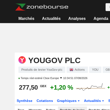
Marchés
Actualités
Analyses
Agenda
YOUGOV PLC
Produits de levier YouGov plc
Actions
YOU
GB
Temps réel estimé
Cboe Europe
10:34:51 07/08/2026
277,50
+1,20 %
GBX
+
Synthèse
Cotations
Graphiques
Actualités