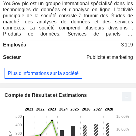
YouGov plc est un groupe international spécialisé dans les
technologies de données et d'analyse en ligne. L'activité
principale de la société consiste à fournir des études de
marché, des analyses de données et des services
connexes. La société comprend plusieurs divisions :
Produits de données, Services de panels de
consommateurs (CPS) et Recherche. La division Produits
Employés
3 119
de données regroupe ses produits de données en
syndication, accessibles aux clients sur abonnement. La
Secteur
Publicité et marketing
division CPS fournit des données sur les achats des
ménages dans plus de 18 pays européens. La division
Recherche propose un large éventail d’études quantitatives
Plus d'informations sur la société
et qualitatives adaptées aux besoins spécifiques des clients.
Sa gamme de produits de données par abonnement
comprend YouGov BrandIndex et YouGov Profiles, ainsi que
de nouveaux produits comportementaux, tels que YouGov
Compte de Résultat et Estimations
Safe. YouGov BrandIndex permet aux utilisateurs de suivre
en continu plus de 16 indicateurs fondamentaux. Les
solutions de suivi des consommateurs CPS assurent un
suivi régulier des tendances d’achat pour les segments de
consommateurs, les marques, entre autres.