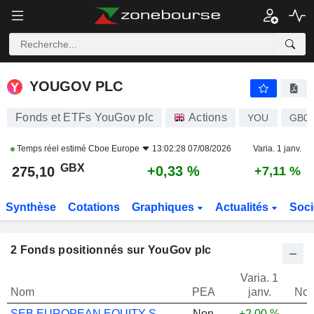
YOUGOV PLC
275,10
p
+0,33 %
YOUGOV PLC
Fonds et ETFs YouGov plc
Actions
YOU
GB0
Temps réel estimé
Cboe Europe
13:02:28 07/08/2026
Varia. 1 janv.
GBX
+0,33 %
275,10
+7,11 %
Synthèse
Cotations
Graphiques
Actualités
Soci
2
Fonds positionnés sur YouGov plc
Varia. 1
Nom
PEA
janv.
Not
SEB EUROPEAN EQUITY SMALL CAPS IC EUR
Non
+2,00 %