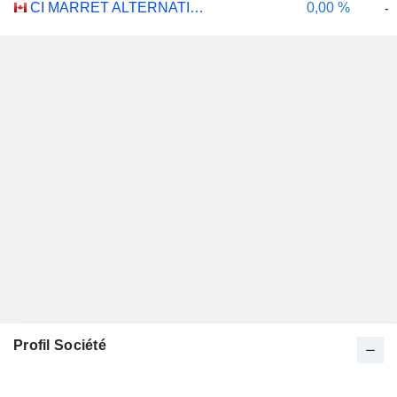
CI MARRET ALTERNATIVE ABSOLUTE RETURN BOND ETF - CAD
0,00 %
-
Profil Société