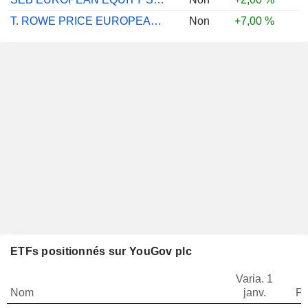
T. ROWE PRICE EUROPEAN SMLR COMS EQ - A
Non
+7,00 %
ETFs positionnés sur YouGov plc
Varia. 1
Nom
janv.
Po