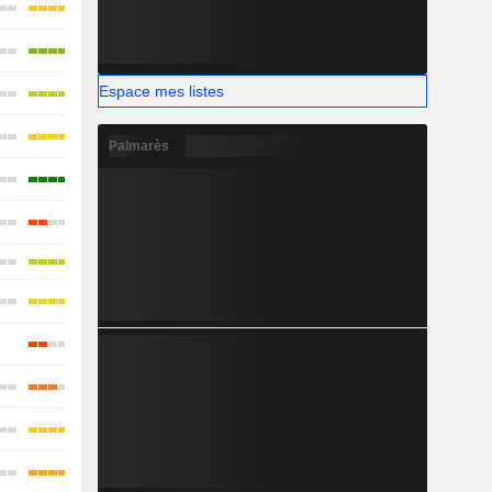
Espace mes listes
Palmarès