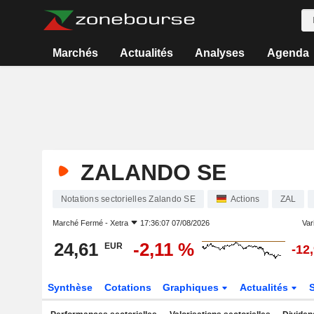
Marchés
Actualités
Analyses
Agenda
ZALANDO SE
Notations sectorielles Zalando SE
Actions
ZAL
Marché Fermé -
Xetra
17:36:07 07/08/2026
Vari
24,61
-2,11 %
EUR
-12
Synthèse
Cotations
Graphiques
Actualités