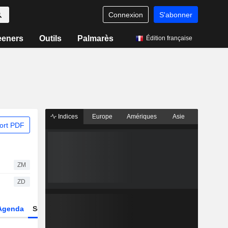
Connexion
S'abonner
eeners
Outils
Palmarès
Édition française
Indices
Europe
Amériques
Asie
ort PDF
ZM
ZD
Agenda
Secteur
Dérivés
Fonds et ETFs