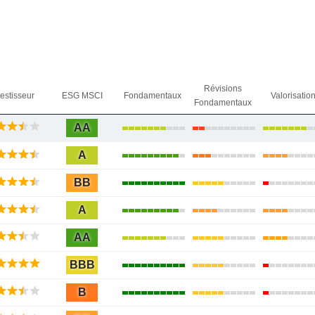
Révisions
vestisseur
ESG MSCI
Fondamentaux
Valorisatio
Fondamentaux
AA
A
BB
A
AA
BBB
B