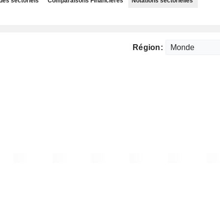
des sectoriels
Comparaisons Financières
Notations sectorielles
Région: