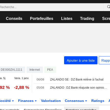
Conseils
Portefeuilles
Listes
Trading
Scr
Ajouter à une liste
Rapp
DE000ZAL1111
Internet
PEA
a. 5j.
Varia. 1 janv.
06/08
ZALANDO SE : DZ Bank relève à l'achat
,92 %
-2,88 %
05/08
ZALANDO : DZ Bank réajuste son opinion à la hausse
Société
Finances
Valorisation
Consensus
Ratings