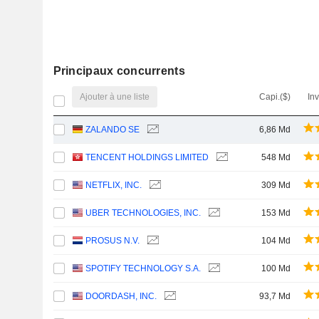
Principaux concurrents
Ajouter à une liste
Capi.($)
In
ZALANDO SE
6,86 Md
TENCENT HOLDINGS LIMITED
548 Md
NETFLIX, INC.
309 Md
UBER TECHNOLOGIES, INC.
153 Md
PROSUS N.V.
104 Md
SPOTIFY TECHNOLOGY S.A.
100 Md
DOORDASH, INC.
93,7 Md