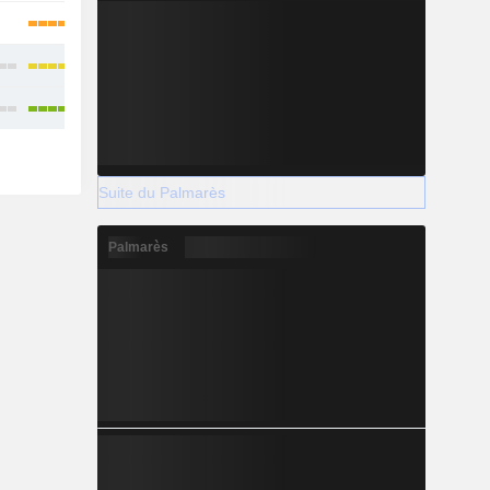
Suite du Palmarès
Palmarès