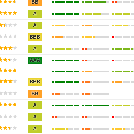
BB
A
A
BBB
A
AAA
-
BBB
BB
-
A
A
A