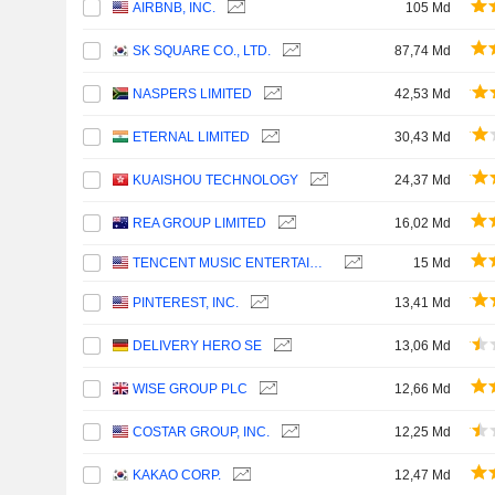
AIRBNB, INC.
105 Md
SK SQUARE CO., LTD.
87,74 Md
NASPERS LIMITED
42,53 Md
ETERNAL LIMITED
30,43 Md
KUAISHOU TECHNOLOGY
24,37 Md
REA GROUP LIMITED
16,02 Md
TENCENT MUSIC ENTERTAINMENT GROUP
15 Md
PINTEREST, INC.
13,41 Md
DELIVERY HERO SE
13,06 Md
WISE GROUP PLC
12,66 Md
COSTAR GROUP, INC.
12,25 Md
KAKAO CORP.
12,47 Md