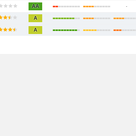
AA
-
A
A