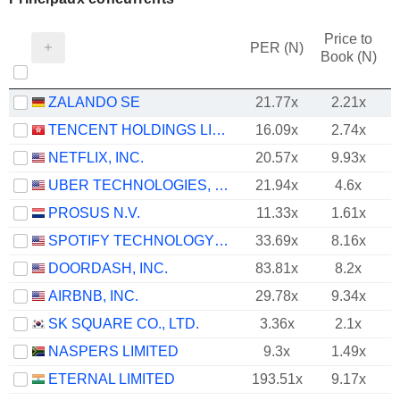
Price to
PER (N)
Book (N)
ZALANDO SE
21.77x
2.21x
TENCENT HOLDINGS LIMITED
16.09x
2.74x
NETFLIX, INC.
20.57x
9.93x
UBER TECHNOLOGIES, INC.
21.94x
4.6x
PROSUS N.V.
11.33x
1.61x
SPOTIFY TECHNOLOGY S.A.
33.69x
8.16x
DOORDASH, INC.
83.81x
8.2x
AIRBNB, INC.
29.78x
9.34x
SK SQUARE CO., LTD.
3.36x
2.1x
NASPERS LIMITED
9.3x
1.49x
ETERNAL LIMITED
193.51x
9.17x