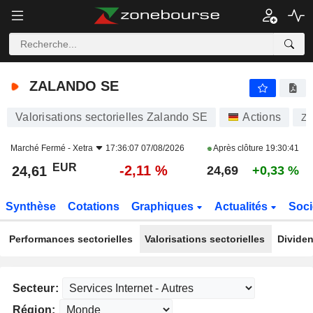
ZALANDO SE
24,61
€
-2,11 %
ZALANDO SE
Valorisations sectorielles Zalando SE
Actions
Z
Marché Fermé -
Xetra
17:36:07 07/08/2026
Après clôture
19:30:41
EUR
-2,11 %
24,61
24,69
+0,33 %
Synthèse
Cotations
Graphiques
Actualités
Soci
Performances sectorielles
Valorisations sectorielles
Dividen
Secteur:
Région: