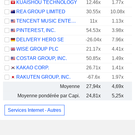
KUAISHOU TECHNOLOGY
12.46x
1.77x
REA GROUP LIMITED
30.55x
10.08x
TENCENT MUSIC ENTERTAINMENT GROUP
11x
1.13x
PINTEREST, INC.
54.53x
3.98x
DELIVERY HERO SE
-26.04x
7.96x
WISE GROUP PLC
21.17x
4.41x
COSTAR GROUP, INC.
50.85x
1.49x
KAKAO CORP.
26.71x
1.41x
RAKUTEN GROUP, INC.
-67.6x
1.97x
Moyenne
27,94x
4,69x
Moyenne pondérée par Capi.
24,81x
5,25x
Services Internet - Autres