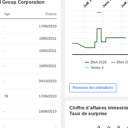
l Group Corporation
Age
Depuis
-
17/06/2010
-
19/05/2011
-
19/05/2011
-
19/05/2011
-
04/10/2010
Révisions des estimations
79
17/06/2010
Chiffre d'affaires trimestrie
-
18/06/2013
Taux de surprise
-
-