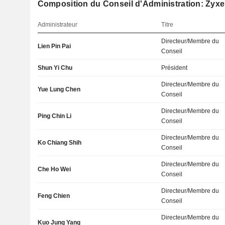
Composition du Conseil d'Administration: Zyxe
Administrateur
Titre
Directeur/Membre du
Lien Pin Pai
Conseil
Shun Yi Chu
Président
Directeur/Membre du
Yue Lung Chen
Conseil
Directeur/Membre du
Ping Chin Li
Conseil
Directeur/Membre du
Ko Chiang Shih
Conseil
Directeur/Membre du
Che Ho Wei
Conseil
Directeur/Membre du
Feng Chien
Conseil
Directeur/Membre du
Kuo Jung Yang