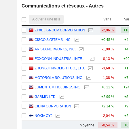
Communications et réseaux - Autres
Ajouter à une liste
Varia.
Var
ZYXEL GROUP CORPORATION
-2,96 %
+10
CISCO SYSTEMS, INC.
+0,45 %
+4
ARISTA NETWORKS, INC.
-1,90 %
+4
FOXCONN INDUSTRIAL INTERNET CO., LTD.
-0,13 %
+20
ZHONGJI INNOLIGHT CO., LTD.
-3,68 %
+1
MOTOROLA SOLUTIONS, INC.
-1,38 %
+7
LUMENTUM HOLDINGS INC.
+6,22 %
+24
GARMIN LTD.
+2,99 %
+5
CIENA CORPORATION
+2,14 %
+9
NOKIA OYJ
-2,04 %
+2
Moyenne
-0,54 %
+8