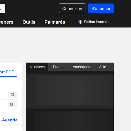
Connexion
S'abonner
eeners
Outils
Palmarès
Édition française
Indices
Europe
Amériques
Asie
ort PDF
CI
MT
Agenda
Secteur