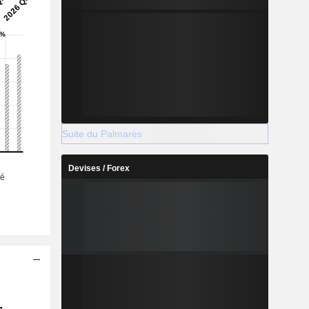
Suite du Palmarès
Devises / Forex