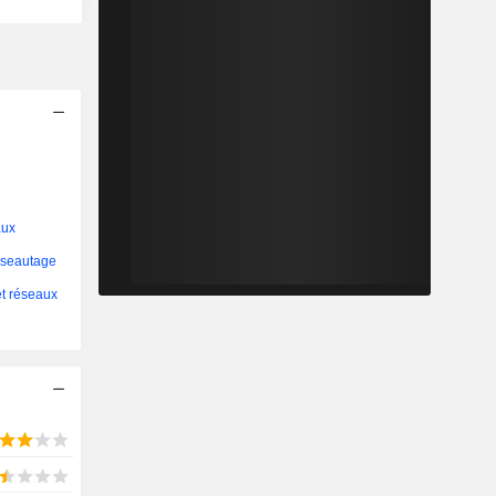
aux
éseautage
t réseaux