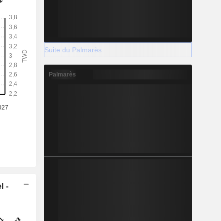
Suite du Palmarès
Palmarès
l -