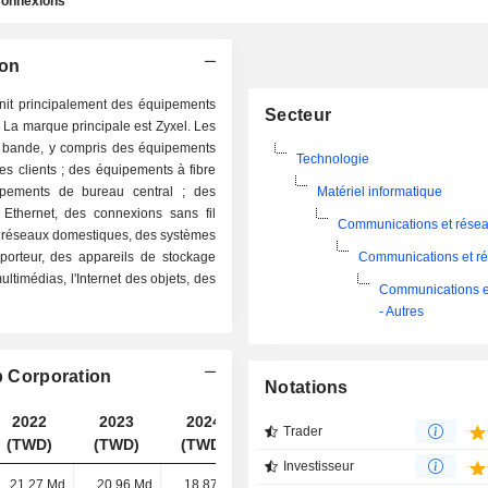
onnexions
ion
nit principalement des équipements
Secteur
 La marque principale est Zyxel. Les
e bande, y compris des équipements
Technologie
les clients ; des équipements à fibre
ipements de bureau central ; des
Matériel informatique
Ethernet, des connexions sans fil
Communications et rése
des réseaux domestiques, des systèmes
 porteur, des appareils de stockage
Communications et r
timédias, l'Internet des objets, des
Communications e
- Autres
p Corporation
Notations
2022
2023
2024
2025
Trader
(TWD)
(TWD)
(TWD)
(TWD)
Investisseur
21,27 Md
20,96 Md
18,87 Md
17,68 Md