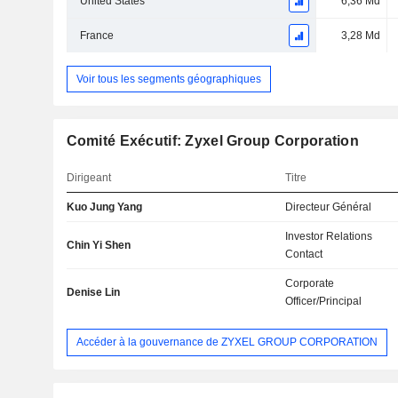
United States
6,36 Md
France
3,28 Md
Voir tous les segments géographiques
Comité Exécutif: Zyxel Group Corporation
Dirigeant
Titre
Kuo Jung Yang
Directeur Général
Investor Relations
Chin Yi Shen
Contact
Corporate
Denise Lin
Officer/Principal
Accéder à la gouvernance de ZYXEL GROUP CORPORATION