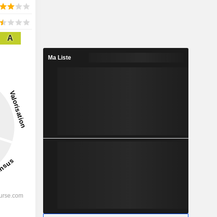
A
Ma Liste