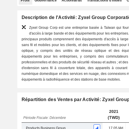
Profil
Gouvernance
Actionnariat
Transactions d'initiés
C
Description de l'Activité: Zyxel Group Corporat
Zyxel Group Corp est une entreprise basée à Taïwan qui four
d'accès à large bande et des équipements pour les entreprises.
principaux produits comprennent des équipements d'accès à larg
sans fil et mobiles pour les clients, et des équipements fixes pour 
optique, y compris des unités de réseau optique et des équ
équipements pour les entreprises, y compris des commutateurs 
professionnelles et des produits de sécurité réseau et autres ; et 
d'extension sans fil à couverture totale, des appareils à courant
numérique domestique et des services en nuage, des connexions mul
équipements à radiofréquence et des stations de base mobiles.
Répartition des Ventes par Activité: Zyxel Grou
2021
(TWD)
Période Fiscale: Décembre
Products Business Group
17,05 Md