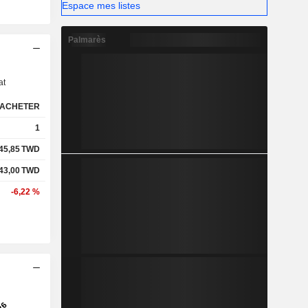
Espace mes listes
Palmarès
s
at
ACHETER
1
45,85
TWD
43,00
TWD
-6,22 %