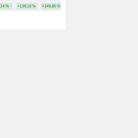
,14 %
+139,10 %
+349,85 %