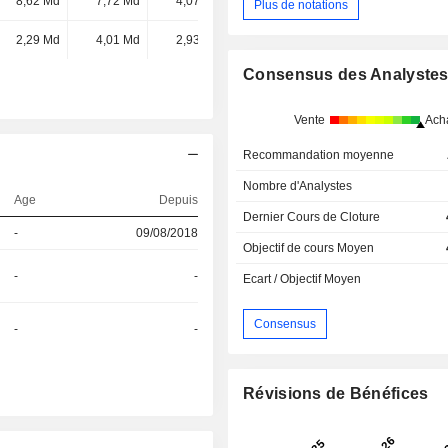
8,62 Md
7,72 Md
4,07 Md
2,56 Md
Plus de notations
2,29 Md
4,01 Md
2,93 Md
1,9 Md
Consensus des Analyste
Vente
Ach
Recommandation moyenne
Nombre d'Analystes
Age
Depuis
Dernier Cours de Cloture
-
09/08/2018
Objectif de cours Moyen
-
-
Ecart / Objectif Moyen
Consensus
-
-
Révisions de Bénéfices