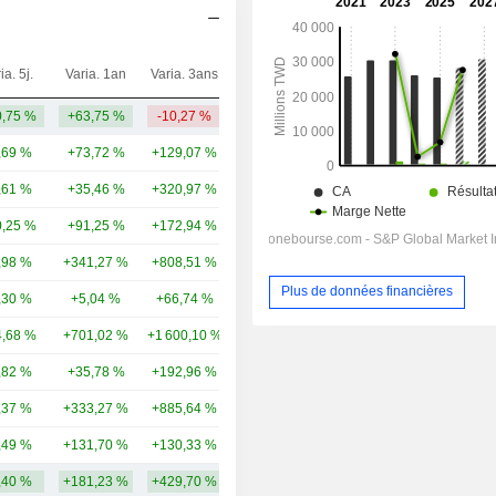
ia. 5j.
Varia. 1an
Varia. 3ans
Capi.($)
,75 %
+63,75 %
-10,27 %
579 M
,69 %
+73,72 %
+129,07 %
479 Md
,61 %
+35,46 %
+320,97 %
238 Md
,25 %
+91,25 %
+172,94 %
200 Md
,98 %
+341,27 %
+808,51 %
160 Md
Plus de données financières
,30 %
+5,04 %
+66,74 %
77,38 Md
,68 %
+701,02 %
+1 600,10 %
69,26 Md
,82 %
+35,78 %
+192,96 %
59,96 Md
,37 %
+333,27 %
+885,64 %
58,38 Md
,49 %
+131,70 %
+130,33 %
52,79 Md
,40 %
+181,23 %
+429,70 %
139,51 Md