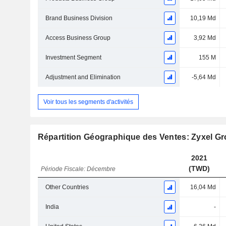
Brand Business Division
10,19 Md
Access Business Group
3,92 Md
Investment Segment
155 M
Adjustment and Elimination
-5,64 Md
Voir tous les segments d'activités
Répartition Géographique des Ventes: Zyxel G
2021
(TWD)
Période Fiscale: Décembre
Other Countries
16,04 Md
India
-