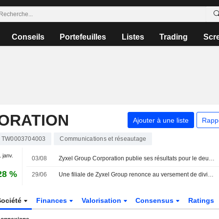
Conseils
Portefeuilles
Listes
Trading
Scr
ORATION
Ajouter à une liste
Rapp
TW0003704003
Communications et réseautage
1 janv.
03/08
Zyxel Group Corporation publie ses résultats pour le deuxième trimestre et le premier semestre clos le 30 juin 2026
28 %
29/06
Une filiale de Zyxel Group renonce au versement de dividendes
Société
Finances
Valorisation
Consensus
Ratings