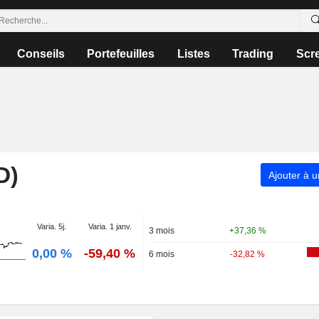
Conseils
Portefeuilles
Listes
Trading
Scr
D)
Ajouter à u
Varia. 5j.
Varia. 1 janv.
3 mois
+37,36 %
0,00 %
-59,40 %
6 mois
-32,82 %