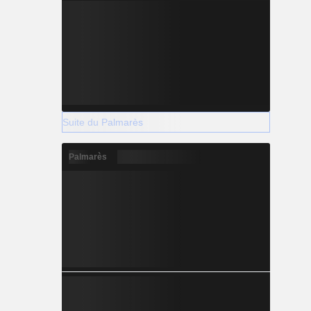
Suite du Palmarès
Palmarès