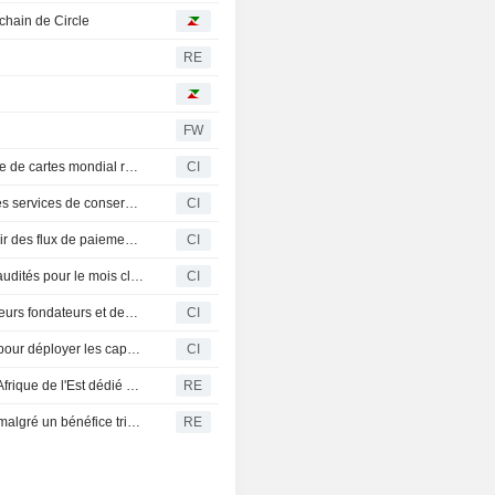
chain de Circle
RE
FW
Lithic et Lightspark s'associent pour lancer un programme de cartes mondial reposant sur le règlement en stablecoins
CI
Spotex LLC s'associe à BitGo Holdings, Inc. pour offrir des services de conservation réglementée et de courtage de premier rang pour le trading institutionnel d'actifs numériques
CI
Borderless.xyz et Mastercard collaborent pour promouvoir des flux de paiement transfrontaliers sécurisés en stablecoins
CI
CleanSpark, Inc. publie ses résultats de production non audités pour le mois clos le 31 juillet 2026
CI
Circle Internet Group, Inc. annonce sa cohorte de validateurs fondateurs et des intégrations majeures pour Arc avant le lancement du réseau principal
CI
Zero Hash et Visa annoncent un partenariat stratégique pour déployer les capacités de paiement et de préfinancement en stablecoins pour Visa Direct
CI
La bourse du Kenya projette de lancer le premier ETF d'Afrique de l'Est dédié à l'IA
RE
L'action Circle recule : la croissance des revenus déçoit malgré un bénéfice trimestriel supérieur aux attentes
RE