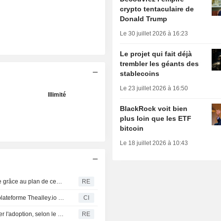
crypto tentaculaire de
Donald Trump
Le 30 juillet 2026 à 16:23
Le projet qui fait déjà
trembler les géants des
stablecoins
Le 23 juillet 2026 à 16:50
Illimité
BlackRock voit bien
plus loin que les ETF
bitcoin
Le 18 juillet 2026 à 10:43
Trump pourrait bénéficier d'une importante manne fiscale grâce au plan de cession lié au projet de loi sur les cryptomonnaies, selon Bloomberg News
RE
Blaqclouds annonce des mises à jour majeures pour la plateforme Thealley.io et élargit ses catégories
CI
Nigeria : la taxation des transactions crypto pourrait freiner l'adoption, selon le secteur
RE