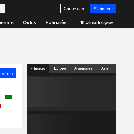
Connexion
S'abonner
eeners
Outils
Palmarès
Édition française
Indices
Europe
Amériques
Asie
ne liste