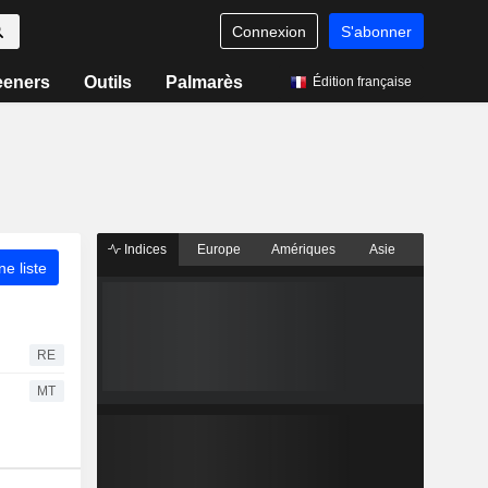
Connexion
S'abonner
eeners
Outils
Palmarès
Édition française
Indices
Europe
Amériques
Asie
ne liste
RE
MT