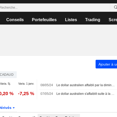
Conseils
Portefeuilles
Listes
Trading
Scr
Ajouter à u
CADAUD
Varia. 5j.
Varia. 1 janv.
08/05/24
Le dollar australien affaibli par la diminution des chances de hausse des taux d'intérêt
0,20 %
-7,25 %
07/05/24
Le dollar australien s'affaiblit suite à la décision de la banque centrale de maintenir son taux d'intérêt inchangé
Dérivés