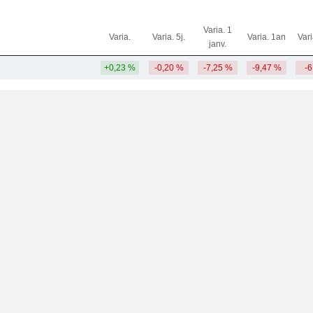
Varia. 1
Varia.
Varia. 5j.
Varia. 1an
Var
janv.
+0,23 %
-0,20 %
-7,25 %
-9,47 %
-6