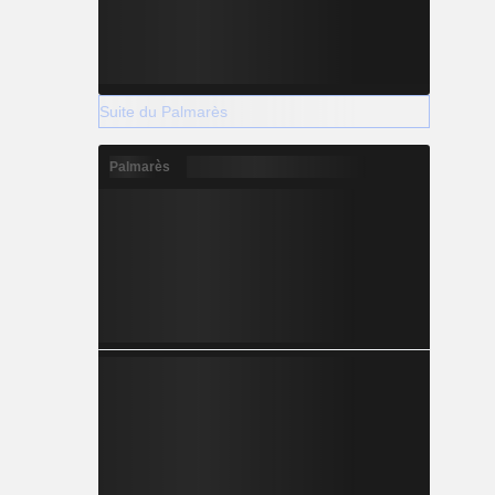
Suite du Palmarès
Palmarès