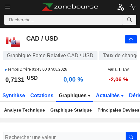
CAD / USD
0,7131
$
0,00 %
CAD / USD
Graphique Force Relative CAD / USD
Taux de change
Temps Différé
03:43:00 07/08/2026
Varia. 1 janv.
USD
0,00 %
0,7131
-2,06 %
Synthèse
Cotations
Graphiques
Actualités
Déri
Analyse Technique
Graphique Statique
Principales Devises