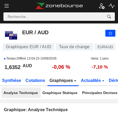
EUR / AUD
1,6350
$
-0,08 %
EUR / AUD
Graphiques EUR / AUD
Taux de change
EURAUD
Temps Différé
13:04:23 10/08/2026
Varia. 1 janv.
AUD
-0,06 %
1,6352
-7,10 %
Synthèse
Cotations
Graphiques
Actualités
Déri
Analyse Technique
Graphique Statique
Principales Devises
Graphique: Analyse Technique