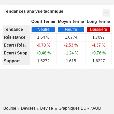
Tendances analyse technique
Court Terme
Moyen Terme
Long Terme
Tendance
Neutre
Neutre
Baissière
Résistance
1,6478
1,6774
1,7097
Ecart / Rés.
-0,78 %
-2,53 %
-4,37 %
Ecart / Supp.
+0,48 %
+1,24 %
+0,76 %
Support
1,6272
1,615
1,6227
Bourse
Devises
Devise
Graphiques EUR / AUD