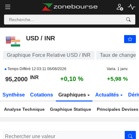
USD / INR
95,2000
₹
+0,10 %
USD / INR
Graphique Force Relative USD / INR
Taux de change
Temps Différé
12:03:11 06/08/2026
Varia. 1 janv.
INR
+0,10 %
95,2000
+5,98 %
Synthèse
Cotations
Graphiques
Actualités
Déri
Analyse Technique
Graphique Statique
Principales Devises