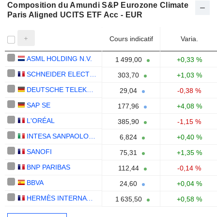
Composition du Amundi S&P Eurozone Climate
Paris Aligned UCITS ETF Acc - EUR
Cours indicatif
Varia.
ASML HOLDING N.V.
1 499,00
+0,33 %
SCHNEIDER ELECTRIC SE
303,70
+1,03 %
DEUTSCHE TELEKOM AG
29,04
-0,38 %
SAP SE
177,96
+4,08 %
L'ORÉAL
385,90
-1,15 %
INTESA SANPAOLO S.P.A.
6,824
+0,40 %
SANOFI
75,31
+1,35 %
BNP PARIBAS
112,44
-0,14 %
BBVA
24,60
+0,04 %
HERMÈS INTERNATIONAL
1 635,50
+0,58 %