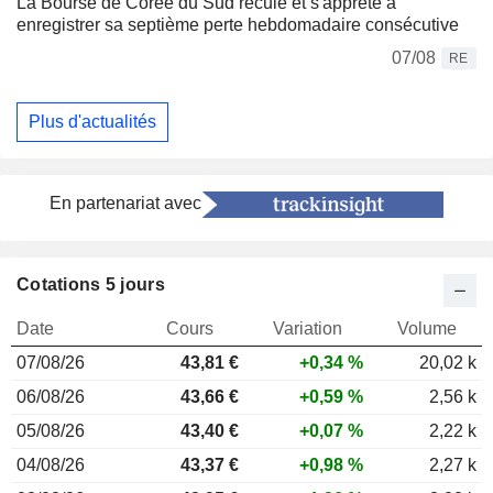
La Bourse de Corée du Sud recule et s'apprête à
enregistrer sa septième perte hebdomadaire consécutive
07/08
RE
Plus d'actualités
En partenariat avec
Cotations 5 jours
Date
Cours
Variation
Volume
07/08/26
43,81 €
+0,34 %
20,02 k
06/08/26
43,66 €
+0,59 %
2,56 k
05/08/26
43,40 €
+0,07 %
2,22 k
04/08/26
43,37 €
+0,98 %
2,27 k