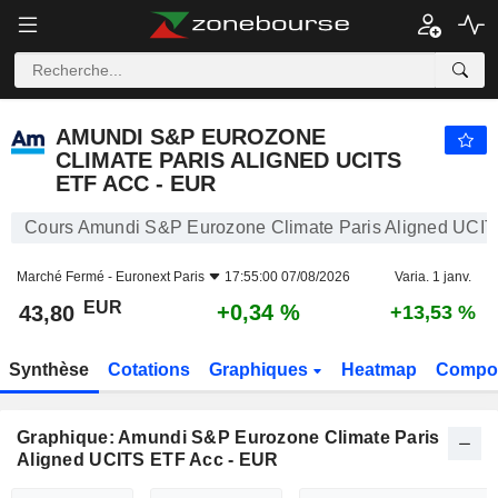
AMUNDI S&P EUROZONE CLIMATE PARIS ALIGNED UCITS ETF ACC - EUR
43,80
€
+0,34 %
AMUNDI S&P EUROZONE
CLIMATE PARIS ALIGNED UCITS
ETF ACC - EUR
Cours Amundi S&P Eurozone Climate Paris Aligned UCI
Marché Fermé -
Euronext Paris
17:55:00 07/08/2026
Varia. 1 janv.
EUR
+0,34 %
43,80
+13,53 %
Synthèse
Cotations
Graphiques
Heatmap
Compos
Graphique: Amundi S&P Eurozone Climate Paris
Aligned UCITS ETF Acc - EUR