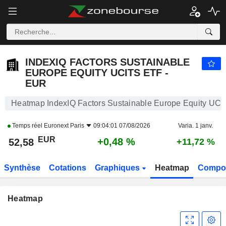
INDEXIQ FACTORS SUSTAINABLE EUROPE EQUITY UCITS ETF - EUR
52,58
€
+0,48 %
INDEXIQ FACTORS SUSTAINABLE
EUROPE EQUITY UCITS ETF -
EUR
Heatmap IndexIQ Factors Sustainable Europe Equity UC
Temps réel
Euronext Paris
09:04:01 07/08/2026
Varia. 1 janv.
EUR
+0,48 %
52,58
+11,72 %
Synthèse
Cotations
Graphiques
Heatmap
Compos
Heatmap