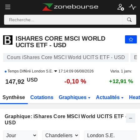
ISHARES CORE MSCI WORLD UCITS ETF - USD
147,92
$
-0,10 %
ISHARES CORE MSCI WORLD
UCITS ETF - USD
Cours iShares Core MSCI World UCITS ETF - USD
E
Temps Différé
London S.E.
17:14:09 06/08/2026
Varia. 1 janv.
USD
-0,10 %
147,92
+12,91 %
Synthèse
Cotations
Graphiques
Actualités
Hea
Graphique: iShares Core MSCI World UCITS ETF -
USD