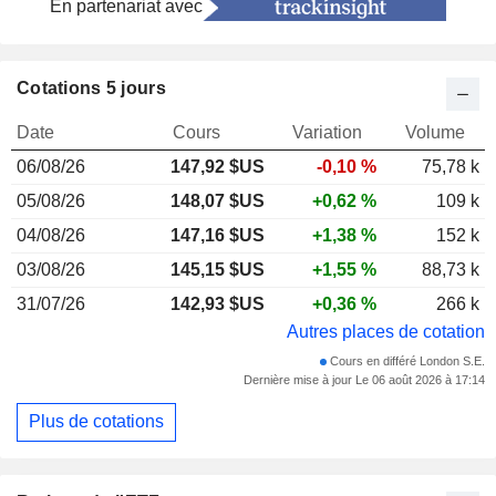
En partenariat avec
Cotations 5 jours
Date
Cours
Variation
Volume
06/08/26
147,92
$US
-0,10 %
75,78 k
05/08/26
148,07 $US
+0,62 %
109 k
04/08/26
147,16 $US
+1,38 %
152 k
03/08/26
145,15 $US
+1,55 %
88,73 k
31/07/26
142,93 $US
+0,36 %
266 k
Autres places de cotation
Cours en différé London S.E.
Dernière mise à jour Le 06 août 2026 à 17:14
Plus de cotations