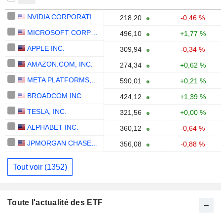
NVIDIA CORPORATION
218,20
-0,46 %
MICROSOFT CORPORATION
496,10
+1,77 %
APPLE INC.
309,94
-0,34 %
AMAZON.COM, INC.
274,34
+0,62 %
META PLATFORMS, INC.
590,01
+0,21 %
BROADCOM INC.
424,12
+1,39 %
TESLA, INC.
321,56
+0,00 %
ALPHABET INC.
360,12
-0,64 %
JPMORGAN CHASE & CO.
356,08
-0,88 %
Tout voir (1352)
Toute l'actualité des ETF