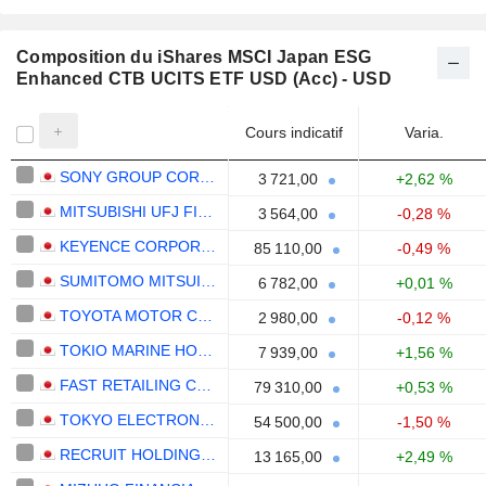
Composition du iShares MSCI Japan ESG
Enhanced CTB UCITS ETF USD (Acc) - USD
Cours indicatif
Varia.
SONY GROUP CORPORATION
3 721,00
+2,62 %
MITSUBISHI UFJ FINANCIAL GROUP, INC.
3 564,00
-0,28 %
KEYENCE CORPORATION
85 110,00
-0,49 %
SUMITOMO MITSUI FINANCIAL GROUP, INC.
6 782,00
+0,01 %
TOYOTA MOTOR CORPORATION
2 980,00
-0,12 %
TOKIO MARINE HOLDINGS, INC.
7 939,00
+1,56 %
FAST RETAILING CO., LTD.
79 310,00
+0,53 %
TOKYO ELECTRON LIMITED
54 500,00
-1,50 %
RECRUIT HOLDINGS CO., LTD.
13 165,00
+2,49 %