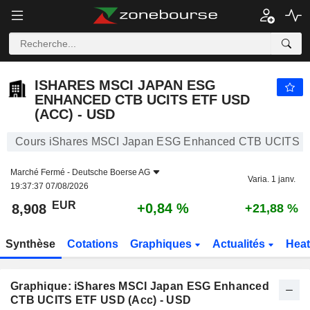
ISHARES MSCI JAPAN ESG ENHANCED CTB UCITS ETF USD (ACC) - USD
8,908
€
+0,84 %
ISHARES MSCI JAPAN ESG
ENHANCED CTB UCITS ETF USD
(ACC) - USD
Cours iShares MSCI Japan ESG Enhanced CTB UCITS E
Marché Fermé -
Deutsche Boerse AG
Varia. 1 janv.
19:37:37 07/08/2026
EUR
+0,84 %
8,908
+21,88 %
Synthèse
Cotations
Graphiques
Actualités
Hea
Graphique: iShares MSCI Japan ESG Enhanced
CTB UCITS ETF USD (Acc) - USD