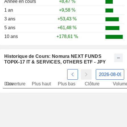
Année en cours
+8,47 %
1 an
+9,58 %
3 ans
+53,43 %
5 ans
+61,48 %
10 ans
+178,61 %
Historique de Cours: Nomura NEXT FUNDS
TOPIX-17 IT & SERVICES, OTHERS ETF - JPY
Date
Ouverture
Plus haut
Plus bas
Clôture
Volum