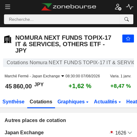
NOMURA NEXT FUNDS TOPIX-17 IT & SERVICES, OTHERS ETF - JPY
45 860,00
¥
NOMURA NEXT FUNDS TOPIX-17
IT & SERVICES, OTHERS ETF -
JPY
Cotations Nomura NEXT FUNDS TOPIX-17 IT & SERVI
Marché Fermé -
Japan Exchange
08:30:00 07/08/2026
Varia. 1 janv.
JPY
+1,62 %
45 860,00
+8,47 %
Synthèse
Cotations
Graphiques
Actualités
Hea
Autres places de cotation
Bourse
Mnemo
Cours
Variation
Volume
Japan Exchange
1626