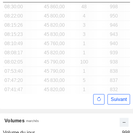
08:30:00
45 860,00
48
998
08:22:00
45 800,00
4
950
08:15:26
45 820,00
3
946
08:15:23
45 830,00
3
943
08:10:49
45 760,00
1
940
08:08:17
45 820,00
1
939
08:02:05
45 790,00
100
938
07:53:40
45 790,00
1
838
07:47:20
45 830,00
5
837
07:41:47
45 820,00
1
832
Suivant
Volumes
marchés
Volume du jour
998