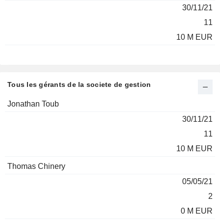
Fonds
des
30/11/21
gérés
encours
Nom
Depuis
*
*
11
10 M EUR
Tous les gérants de la societe de gestion
Total
Jonathan Toub
Fonds
des
30/11/21
gérés
encours
Nom
Depuis
*
*
11
10 M EUR
Thomas Chinery
05/05/21
2
0 M EUR