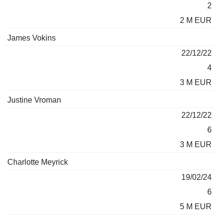
2
2 M EUR
James Vokins
22/12/22
4
3 M EUR
Justine Vroman
22/12/22
6
3 M EUR
Charlotte Meyrick
19/02/24
6
5 M EUR