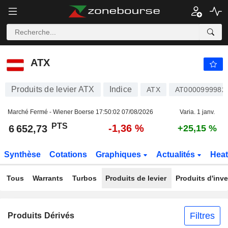
ATX
6 652,73
PTS
-1,36 %
ATX
Produits de levier ATX
Indice
ATX
AT0000999982
Marché Fermé - Wiener Boerse
17:50:02 07/08/2026
Varia. 1 janv.
PTS
-1,36 %
6 652,73
+25,15 %
Synthèse
Cotations
Graphiques
Actualités
Hea
Tous
Warrants
Turbos
Produits de levier
Produits d'inv
Filtres
Produits Dérivés