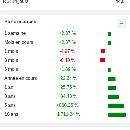
RSI 14 jours
2001
+46,05 %
44,61
2000
-37,95 %
1999
+485,42 %
Performances
1998
-24,72 %
1 semaine
+2,37 %
1997
+253,63 %
Mois en cours
+2,37 %
1996
+143,82 %
1 mois
-4,97 %
1995
+46,84 %
3 mois
-8,40 %
6 mois
+1,89 %
Année en cours
+22,34 %
1 an
+25,75 %
3 ans
+84,43 %
5 ans
+860,25 %
10 ans
+1 711,24 %