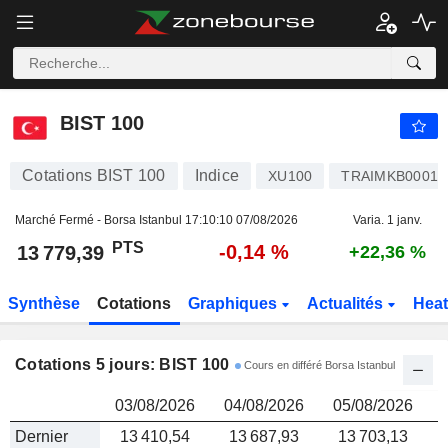
BIST 100
13 779,39
PTS
BIST 100
Cotations BIST 100
Indice
XU100
TRAIMKB00010
Marché Fermé - Borsa Istanbul
17:10:10 07/08/2026
Varia. 1 janv.
PTS
-0,14 %
13 779,39
+22,36 %
Synthèse
Cotations
Graphiques
Actualités
Hea
Cotations 5 jours: BIST 100
Cours en différé Borsa Istanbul
03/08/2026
04/08/2026
05/08/2026
Dernier
13 410,54
13 687,93
13 703,13