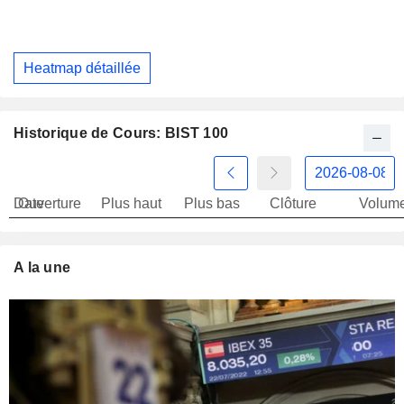
Heatmap détaillée
Historique de Cours: BIST 100
Date
Ouverture
Plus haut
Plus bas
Clôture
Volum
A la une