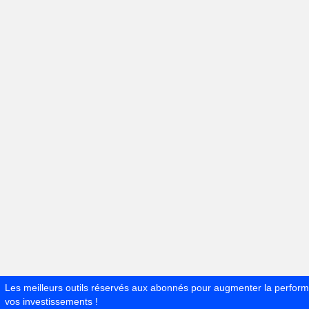
Les meilleurs outils réservés aux abonnés pour augmenter la perfor
vos investissements !