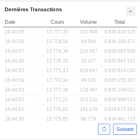
Dernières Transactions
Date
Cours
Volume
Total
16:44:59
13 777,35
301 948
6 836 410 420
16:44:58
13 778,56
44 964
6 836 108 472
16:44:57
13 779,39
216 347
6 836 063 508
16:44:56
13 776,32
33 127
6 835 847 161
16:44:55
13 775,43
658 697
6 835 814 034
16:44:54
13 774,34
49 326
6 835 155 337
16:44:53
13 777,38
119 487
6 835 106 011
16:44:52
13 777,21
313 131
6 834 986 524
16:44:51
13 776,63
191 678
6 834 673 393
16:44:50
13 775,85
66 779
6 834 481 715
Suivant