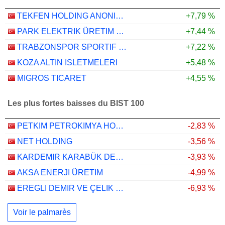
TEKFEN HOLDING ANONIM SIRKETI
+7,79 %
PARK ELEKTRIK ÜRETIM MADENCILIK SANAYI VE TICARET
+7,44 %
TRABZONSPOR SPORTIF YATIRIM VE FUTBOL ISLETMECILIGI TICARET
+7,22 %
KOZA ALTIN ISLETMELERI
+5,48 %
MIGROS TICARET
+4,55 %
Les plus fortes baisses du BIST 100
PETKIM PETROKIMYA HOLDING ANONIM SIRKETI
-2,83 %
NET HOLDING
-3,56 %
KARDEMIR KARABÜK DEMIR ÇELIK SANAYI VE TICARET
-3,93 %
AKSA ENERJI ÜRETIM
-4,99 %
EREGLI DEMIR VE ÇELIK FABRIKALARI T.A.S.
-6,93 %
Voir le palmarès