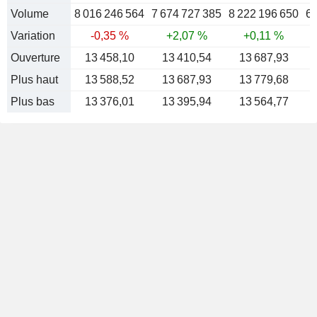
Volume
8 016 246 564
7 674 727 385
8 222 196 650
6 
Variation
-0,35 %
+2,07 %
+0,11 %
Ouverture
13 458,10
13 410,54
13 687,93
Plus haut
13 588,52
13 687,93
13 779,68
Plus bas
13 376,01
13 395,94
13 564,77