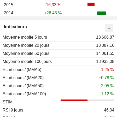
2015
-16,33 %
2014
+26,43 %
2013
-13,31 %
Indicateurs
2012
+52,55 %
Moyenne mobile 5 jours
2011
-22,33 %
13 606,87
Moyenne mobile 20 jours
2010
+24,95 %
13 887,16
Moyenne mobile 50 jours
2009
+96,64 %
14 061,55
Moyenne mobile 100 jours
2008
-51,63 %
13 933,08
Ecart cours / (MMA5)
2007
+41,98 %
-1,25 %
Ecart cours / (MMA20)
2006
-1,66 %
+0,78 %
Ecart cours / (MMA50)
2005
+59,29 %
+2,05 %
Ecart cours / (MMA100)
2004
+34,08 %
+1,12 %
STIM
2003
+79,61 %
RSI 9 jours
2002
-24,76 %
46,04