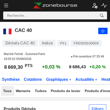
CAC 40
8 669,30
PTS
+0,03 %
CAC 40
Dérivés CAC 40
Indice
PX1
FR0003500008
Marché Fermé - Euronext Paris
Pré-ouverture
07:35:48
18:05:02 05/08/2026
PTS
+0,03 %
8 669,30
8 686,43
+0,20 %
Synthèse
Cotations
Graphiques
Actualités
Hea
Tous
Warrants
Turbos
Produits de levier
Produits d'inv
Filtres
Produits Dérivés