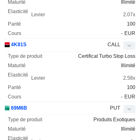
Illimité
2.07x
100
-
EUR
4K81S
CALL
Certificat Turbo Stop Loss
Illimité
2.58x
100
-
EUR
69M6B
PUT
Produits Exotiques
Illimité