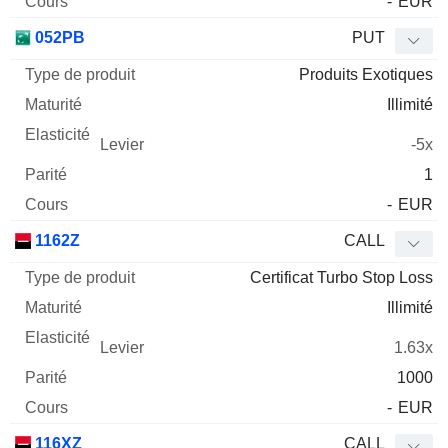
-
EUR
052PB
PUT
Produits Exotiques
Illimité
-5x
1
-
EUR
1162Z
CALL
Certificat Turbo Stop Loss
Illimité
1.63x
1000
-
EUR
116XZ
CALL