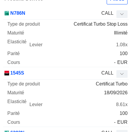
Type
N786N
CALL
de
Certificat Turbo Stop Loss
Mnemo
Type
produit
Maturité
Elasticité
Levier
Parité
Co
Illimité
1.08x
100
-
EUR
1545S
CALL
Certificat Turbo
18/09/2026
8.61x
100
-
EUR