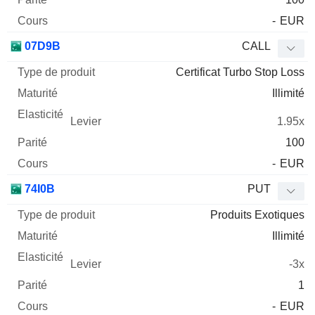
-
EUR
07D9B
CALL
Certificat Turbo Stop Loss
Illimité
1.95x
100
-
EUR
74I0B
PUT
Produits Exotiques
Illimité
-3x
1
-
EUR