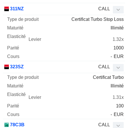
311NZ
CALL
Certificat Turbo Stop Loss
Illimité
1.32x
1000
-
EUR
323SZ
CALL
Certificat Turbo
Illimité
1.31x
100
-
EUR
78C3B
CALL