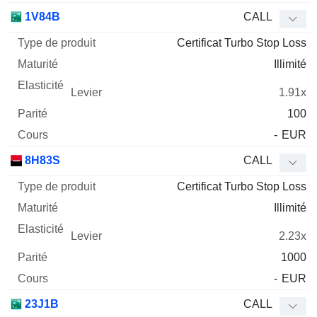
1V84B
CALL
Certificat Turbo Stop Loss
Illimité
1.91x
100
-
EUR
8H83S
CALL
Certificat Turbo Stop Loss
Illimité
2.23x
1000
-
EUR
23J1B
CALL