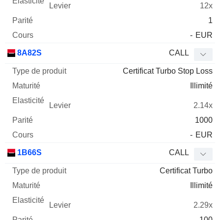
12x
1
-
EUR
8A82S
CALL
Certificat Turbo Stop Loss
Illimité
2.14x
1000
-
EUR
1B66S
CALL
Certificat Turbo
Illimité
2.29x
100