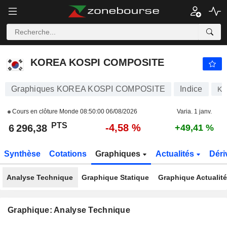
KOREA KOSPI COMPOSITE
6 296,38
PTS
-4,58 %
KOREA KOSPI COMPOSITE
Graphiques KOREA KOSPI COMPOSITE
Indice
KO
Cours en clôture Monde
08:50:00 06/08/2026
Varia. 1 janv.
PTS
-4,58 %
6 296,38
+49,41 %
Synthèse
Cotations
Graphiques
Actualités
Déri
Analyse Technique
Graphique Statique
Graphique Actualit
Graphique: Analyse Technique