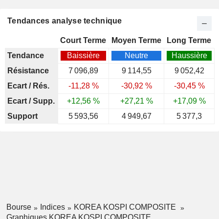
Tendances analyse technique
Court Terme
Moyen Terme
Long Terme
Tendance
Baissière
Neutre
Haussière
Résistance
7 096,89
9 114,55
9 052,42
Ecart / Rés.
-11,28 %
-30,92 %
-30,45 %
Ecart / Supp.
+12,56 %
+27,21 %
+17,09 %
Support
5 593,56
4 949,67
5 377,3
Bourse
Indices
KOREA KOSPI COMPOSITE
Graphiques KOREA KOSPI COMPOSITE