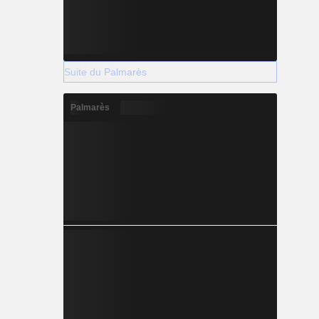
Suite du Palmarès
Palmarès