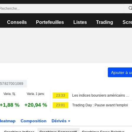
Conseils
Portefeuilles
Listes
Trading
Scr
Ajouter à u
S7827001089
Varia. 5j.
Varia. 1 janv.
23:33
Les indices boursiers américains reculent face à la remontée des rendements du Trésor et du pétrole brut, avant les chiffres de l'emploi
+1,88 %
+20,94 %
23:01
Trading Day : Pause avant l'emploi
Heatmap
Composition
Dérivés