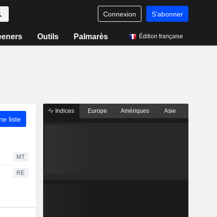
Connexion
S'abonner
eeners
Outils
Palmarès
Édition française
Indices
Europe
Amériques
Asie
ne liste
MT
RE