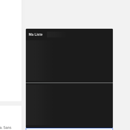
Ma Liste
ia. 5ans
Capi.
CT
MT
LT