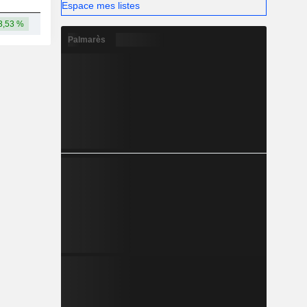
Espace mes listes
3,53 %
-
Palmarès