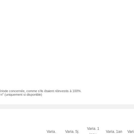
ériode concernée, comme s'ils étaient réinvestis à 100%.
n" (uniquement si disponible)
Varia. 1
Varia.
Varia. 5j.
Varia. 1an
Var