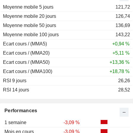
Moyenne mobile 5 jours
2011
+5,71 %
121,72
Moyenne mobile 20 jours
2010
+21,57 %
126,74
Moyenne mobile 50 jours
2009
+7,76 %
136,69
Moyenne mobile 100 jours
2008
+5,18 %
143,22
Ecart cours / (MMA5)
+0,94 %
Ecart cours / (MMA20)
+5,11 %
Ecart cours / (MMA50)
+13,36 %
Ecart cours / (MMA100)
+18,78 %
RSI 9 jours
26,26
RSI 14 jours
28,52
Performances
1 semaine
-3,09 %
Mois en cours
-3,09 %