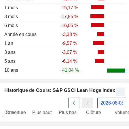
1 mois
-15,17 %
3 mois
-17,85 %
6 mois
-16,05 %
Année en cours
-3,38 %
1 an
-9,57 %
3 ans
-3,07 %
5 ans
-6,14 %
10 ans
+41,04 %
Historique de Cours: S&P GSCI Lean Hogs Index
Date
Ouverture
Plus haut
Plus bas
Clôture
Volum