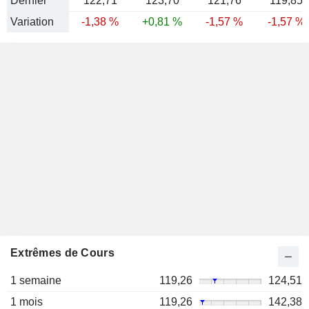
Dernier
122,71
123,70
121,76
119,85
Variation
-1,38 %
+0,81 %
-1,57 %
-1,57 %
Extrêmes de Cours
1 semaine
119,26
124,51
1 mois
119,26
142,38