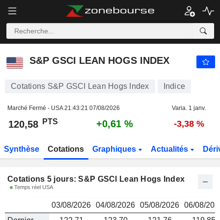
S&P GSCI LEAN HOGS INDEX
120,58
PTS
S&P GSCI LEAN HOGS INDEX
Cotations S&P GSCI Lean Hogs Index
Indice
Marché Fermé - USA
21:43:21 07/08/2026
Varia. 1 janv.
PTS
+0,61 %
120,58
-3,38 %
Synthèse
Cotations
Graphiques
Actualités
Déri
Cotations 5 jours: S&P GSCI Lean Hogs Index
Temps réel USA
03/08/2026
04/08/2026
05/08/2026
06/08/202