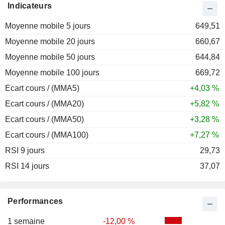
Indicateurs
2012
+3,92 %
Moyenne mobile 5 jours
2011
+9,35 %
649,51
Moyenne mobile 20 jours
2010
+18,38 %
660,67
Moyenne mobile 50 jours
2009
+93,31 %
644,84
Moyenne mobile 100 jours
2008
-57,36 %
669,72
Ecart cours / (MMA5)
+4,03 %
Ecart cours / (MMA20)
+5,82 %
Ecart cours / (MMA50)
+3,28 %
Ecart cours / (MMA100)
+7,27 %
RSI 9 jours
29,73
RSI 14 jours
37,07
Performances
1 semaine
-12,00 %