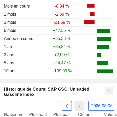
Mois en cours
-8,84 %
1 mois
-2,69 %
3 mois
-21,59 %
6 mois
+47,35 %
Année en cours
+65,53 %
1 an
+35,84 %
3 ans
+2,00 %
5 ans
+24,47 %
10 ans
+109,09 %
Historique de Cours: S&P GSCI Unleaded
Gasoline Index
Date
Ouverture
Plus haut
Plus bas
Clôture
Volum