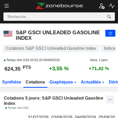
S&P GSCI UNLEADED GASOLINE INDEX
624,35
PTS
S&P GSCI UNLEADED GASOLINE
INDEX
Cotations S&P GSCI Unleaded Gasoline Index
Indice
Temps réel USA
20:02:20 06/08/2026
Varia. 1 janv.
PTS
+3,55 %
624,35
+71,42 %
Synthèse
Cotations
Graphiques
Actualités
Déri
Cotations 5 jours: S&P GSCI Unleaded Gasoline
Index
Temps réel USA
31/07/2026
03/08/2026
04/08/2026
05/08/202